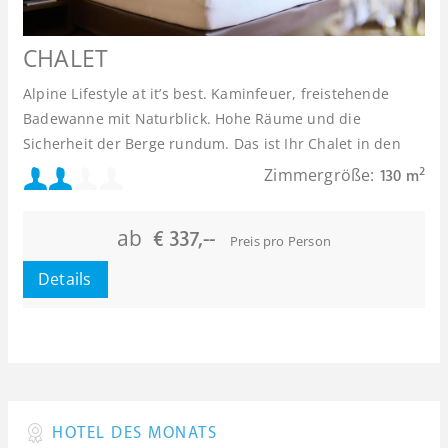
CHALET
Alpine Lifestyle at it’s best. Kaminfeuer, freistehende
Badewanne mit Naturblick. Hohe Räume und die
Sicherheit der Berge rundum. Das ist Ihr Chalet in den
Alpen. Das ist Ihr wahrer DAS KRONTHALER-Lebensluxus.
Mindestbelegung:
Zimmergröße:
2
130 m
Maximalbelegung:
ab
€ 337,--
Preis pro Person
Details
HOTEL DES MONATS