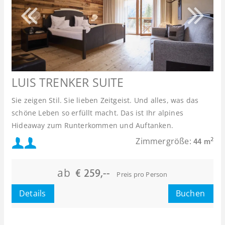
LUIS TRENKER SUITE
Sie zeigen Stil. Sie lieben Zeitgeist. Und alles, was das
schöne Leben so erfüllt macht. Das ist Ihr alpines
Hideaway zum Runterkommen und Auftanken.
Mindestbelegung:
Zimmergröße:
2
44 m
Maximalbelegung:
ab
€ 259,--
Preis pro Person
Details
Buchen