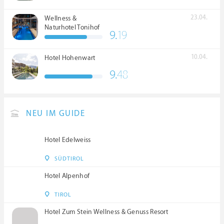
23.04.
Wellness &
Naturhotel Tonihof
9.
19
****S
10.04.
Hotel Hohenwart
9.
48
NEU IM GUIDE
Hotel Edelweiss
SÜDTIROL
Hotel Alpenhof
TIROL
Hotel Zum Stein Wellness & Genuss Resort