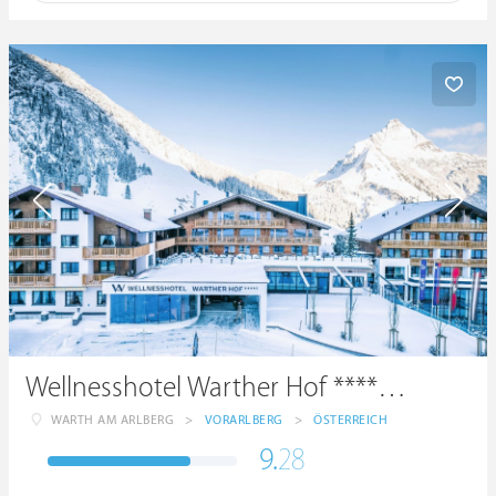
Wellnesshotel Warther Hof ****superior
WARTH AM ARLBERG
>
VORARLBERG
>
ÖSTERREICH
9.
28