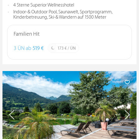
4 Sterne Superior Wellnesshotel
Indoor-& Outdoor Pool, Saunawelt, Sportprogramm,
Kinderbetreuung, Ski-& Wandern auf 1500 Meter
Familien Hit
3 ÜN ab
519 €
173 € / ÜN