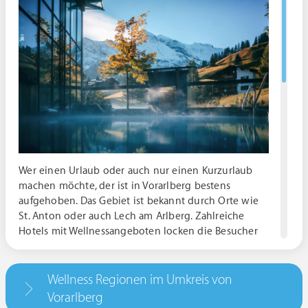
Wer einen Urlaub oder auch nur einen Kurzurlaub
machen möchte, der ist in Vorarlberg bestens
aufgehoben. Das Gebiet ist bekannt durch Orte wie
St. Anton oder auch Lech am Arlberg. Zahlreiche
Hotels mit Wellnessangeboten locken die Besucher
nach Vorarlberg. Bereits mit einem Wellness-
Wochenende kann man Körper und Geist
entspannen. Viele Urlauber buchen sogar eine
Wellness Regionen im Umkreis von
spezielle Wellness-Reise um aus ihrem Urlaub die
Vorarlberg
optimalste Entspannung herauszuholen. Vorarlberg