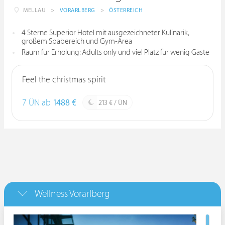
MELLAU
>
VORARLBERG
>
ÖSTERREICH
4 Sterne Superior Hotel mit ausgezeichneter Kulinarik,
großem Spabereich und Gym-Area
Raum für Erholung: Adults only und viel Platz für wenig Gäste
Feel the christmas spirit
7 ÜN ab
1488 €
213 € / ÜN
Wellness Vorarlberg