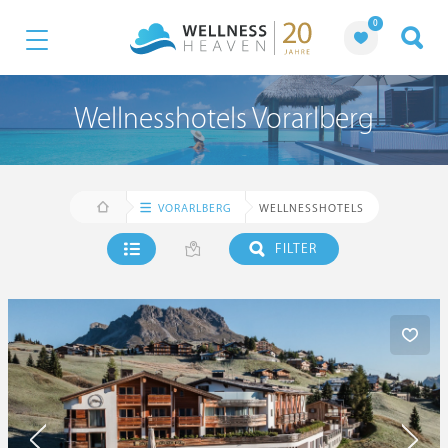
0
Wellnesshotels Vorarlberg
VORARLBERG
WELLNESSHOTELS
FILTER