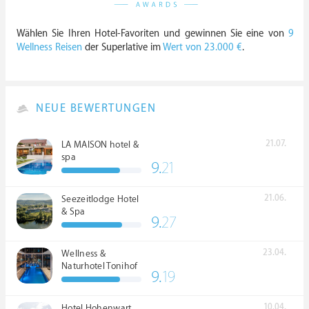
Wählen Sie Ihren Hotel-Favoriten und gewinnen Sie eine von
9
Wellness Reisen
der Superlative im
Wert von 23.000 €
.
NEUE BEWERTUNGEN
21.07.
LA MAISON hotel &
spa
9.
21
21.06.
Seezeitlodge Hotel
& Spa
9.
27
23.04.
Wellness &
Naturhotel Tonihof
9.
19
****S
10.04.
Hotel Hohenwart