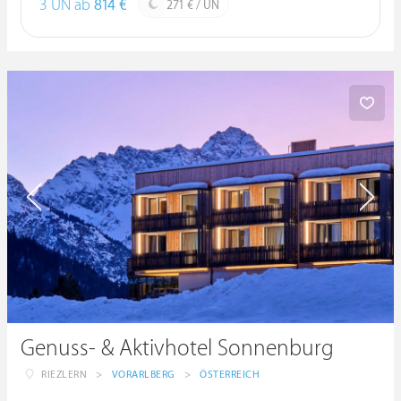
3 ÜN ab
814 €
271 € / ÜN
Genuss- & Aktivhotel Sonnenburg
RIEZLERN
>
VORARLBERG
>
ÖSTERREICH