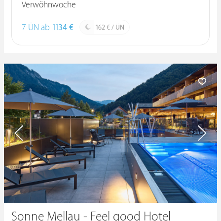
Verwöhnwoche
7 ÜN ab
1134 €
162 € / ÜN
Sonne Mellau - Feel good Hotel