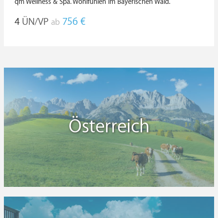
qm Wellness & Spa. Wohlfühlen im Bayerischen Wald.
ausführlichen Testberichte der Wellness Heaven®
Redaktion ans Herz gelegt.
4
ÜN/VP
756 €
ab
Österreich