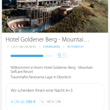
Hotel Goldener Berg - Mountain Selfcare Resort
LECH AM ARLBERG
>
VORARLBERG
>
ÖSTERREICH
9.
35
Willkommen in Ihrem Hotel Goldener Berg - Mountain
Selfcare Resort
Traumhafte Panorama-Lage in Oberlech
Wir schenken Ihnen eine Nacht 4=3
4 ÜN ab
586 €
147 € / ÜN