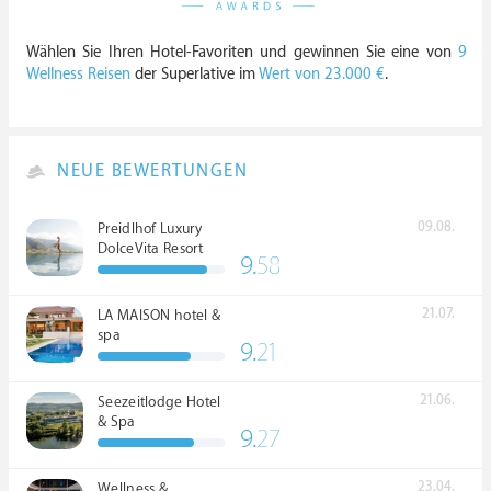
Wählen Sie Ihren Hotel-Favoriten und gewinnen Sie eine von
9
Wellness Reisen
der Superlative im
Wert von 23.000 €
.
NEUE BEWERTUNGEN
09.08.
Preidlhof Luxury
DolceVita Resort
9.
58
*****
21.07.
LA MAISON hotel &
spa
9.
21
21.06.
Seezeitlodge Hotel
& Spa
9.
27
23.04.
Wellness &