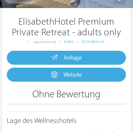
ElisabethHotel Premium
Private Retreat - adults only
>
TIROL
>
ÖSTERREICH
MAYRHOFEN
Anfrage
Website
Ohne Bewertung
Lage des Wellnesshotels