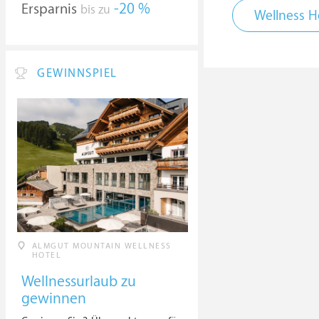
Ersparnis
-20 %
bis zu
Wellness Ho
GEWINNSPIEL
ALMGUT MOUNTAIN WELLNESS
HOTEL
Wellnessurlaub zu
gewinnen