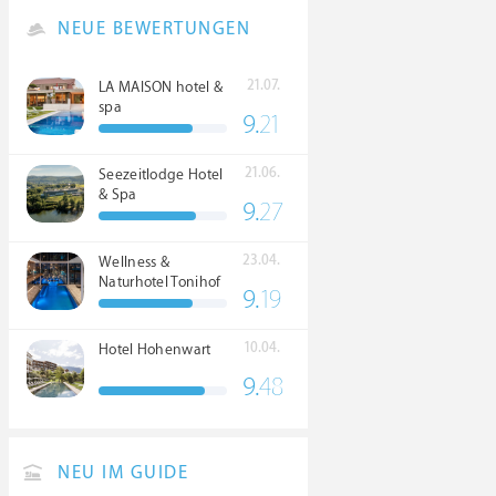
NEUE BEWERTUNGEN
21.07.
LA MAISON hotel &
spa
9.
21
21.06.
Seezeitlodge Hotel
& Spa
9.
27
23.04.
Wellness &
Naturhotel Tonihof
9.
19
****S
10.04.
Hotel Hohenwart
9.
48
NEU IM GUIDE