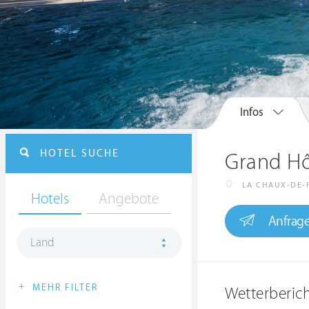
Infos
HOTEL SUCHE
Grand Hô
LA CHAUX-DE-
Hotels
Angebote
Anfrag
Land
+
MEHR FILTER
Wetterberic