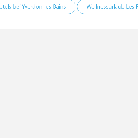
tels bei Yverdon-les-Bains
Wellnessurlaub Les 