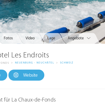
Fotos
Video
Lage
Angebote
tel Les Endroits
>
NEUENBURG - NEUCHÂTEL
>
SCHWEIZ
FONDS
e
Website
ht für La Chaux-de-Fonds