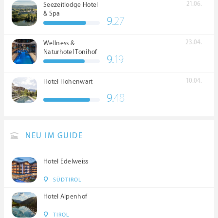
21.06.
Seezeitlodge Hotel
& Spa
9.
27
23.04.
Wellness &
Naturhotel Tonihof
9.
19
****S
10.04.
Hotel Hohenwart
9.
48
NEU IM GUIDE
Hotel Edelweiss
SÜDTIROL
Hotel Alpenhof
TIROL