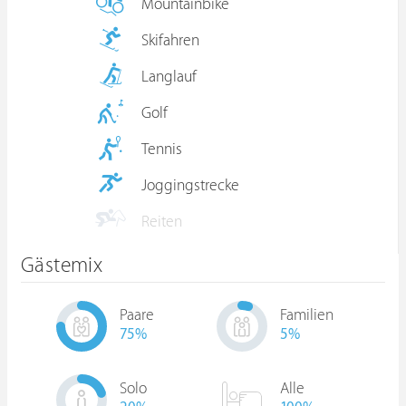
Mountainbike
Skifahren
Langlauf
Golf
Tennis
Joggingstrecke
Reiten
Gästemix
Paare
Familien
75
%
5
%
Solo
Alle