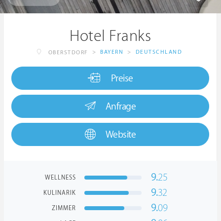
Hotel Franks
>
BAYERN
>
DEUTSCHLAND
OBERSTDORF
Preise
Anfrage
Website
9.
25
WELLNESS
9.
32
KULINARIK
9.
09
ZIMMER