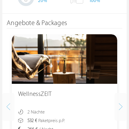
20
%
100%
Angebote & Packages
WellnessZEIT
2 Nächte
532 €
Paketpreis p.P.