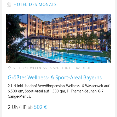
HOTEL DES MONATS
5-STERNE WELLNESS- & SPORTHOTEL JAGDHOF
Größtes Wellness- & Sport-Areal Bayerns
2 ÜN inkl. Jagdhof-Verwöhnpension, Wellness- & Wasserwelt auf
6.500 qm, Sport-Areal auf 1.380 qm, 11 Themen-Saunen, 6-7
Gänge-Menüs.
2
ÜN/HP
502 €
ab