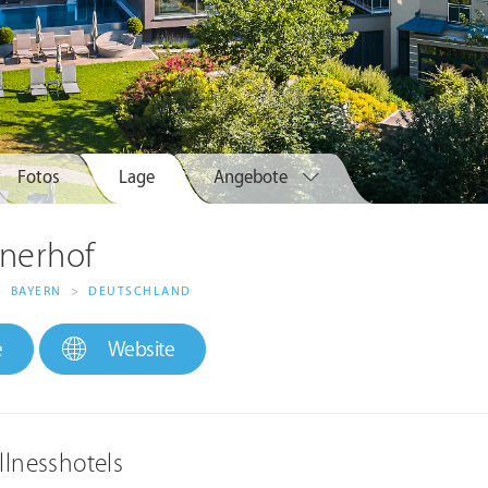
Fotos
Lage
Angebote
inerhof
>
BAYERN
>
DEUTSCHLAND
e
Website
llnesshotels