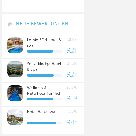
NEUE BEWERTUNGEN
21.07.
LA MAISON hotel &
spa
9.
21
21.06.
Seezeitlodge Hotel
& Spa
9.
27
23.04.
Wellness &
Naturhotel Tonihof
9.
19
****S
10.04.
Hotel Hohenwart
9.
48