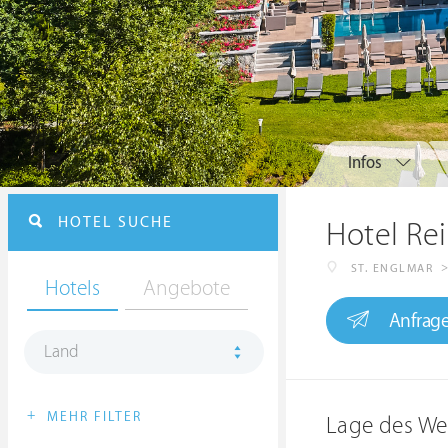
Infos
HOTEL SUCHE
Hotel Re
ST. ENGLMAR
Hotels
Angebote
Anfrag
Land
+
MEHR FILTER
Lage des We