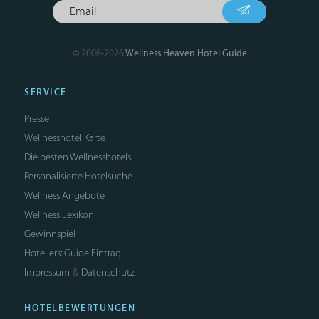
© 2006-2026
Wellness Heaven Hotel Guide
SERVICE
Presse
Wellnesshotel Karte
Die besten Wellnesshotels
Personalisierte Hotelsuche
Wellness Angebote
Wellness Lexikon
Gewinnspiel
Hoteliers: Guide Eintrag
Impressum
Datenschutz
&
HOTELBEWERTUNGEN