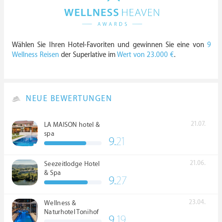
Wählen Sie Ihren Hotel-Favoriten und gewinnen Sie eine von
9
Wellness Reisen
der Superlative im
Wert von 23.000 €
.
NEUE BEWERTUNGEN
21.07.
LA MAISON hotel &
spa
9.
21
21.06.
Seezeitlodge Hotel
& Spa
9.
27
23.04.
Wellness &
Naturhotel Tonihof
9.
19
****S