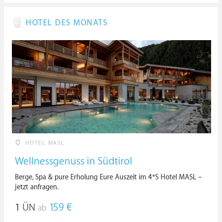
HOTEL DES MONATS
HOTEL MASL
Wellnessgenuss in Südtirol
Berge, Spa & pure Erholung Eure Auszeit im 4*S Hotel MASL –
jetzt anfragen.
1
ÜN
159 €
ab