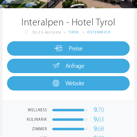
Interalpen - Hotel Tyrol
>
TIROL
>
ÖSTERREICH
TELFS-BUCHEN
Preise
Anfrage
Website
9.
70
WELLNESS
9.
63
KULINARIK
9.
68
ZIMMER