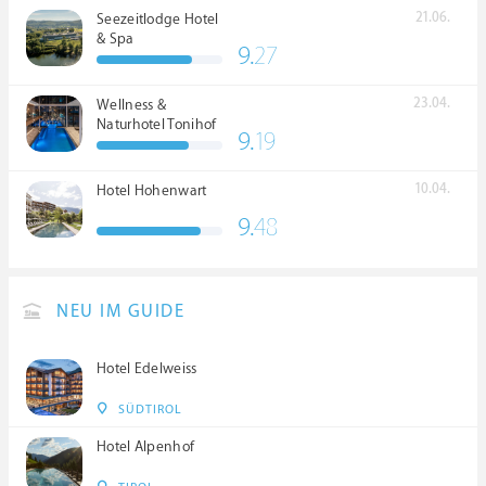
21.06.
Seezeitlodge Hotel
& Spa
9.
27
23.04.
Wellness &
Naturhotel Tonihof
9.
19
****S
10.04.
Hotel Hohenwart
9.
48
NEU IM GUIDE
Hotel Edelweiss
SÜDTIROL
Hotel Alpenhof