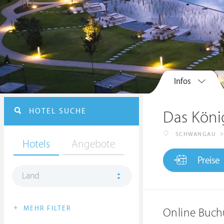
Infos
HOTEL SUCHE
Das Köni
SCHWANGAU
Hotels
Angebote
Preise
Land
+
MEHR FILTER
Online Buch