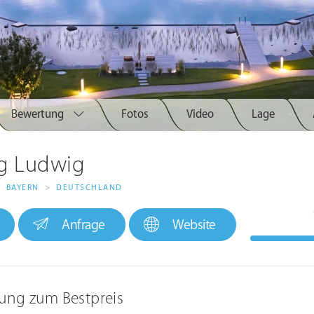
Bewertung
Fotos
Video
Lage
g Ludwig
>
BAYERN
>
DEUTSCHLAND
Anfrage
Website
ung zum Bestpreis