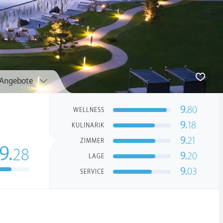
Angebote
9.
80
WELLNESS
9.
18
KULINARIK
9.
21
ZIMMER
9.
28
9.
20
LAGE
9.
03
SERVICE