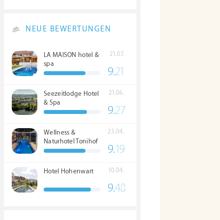
NEUE BEWERTUNGEN
21.07.
LA MAISON hotel &
spa
9.
21
21.06.
Seezeitlodge Hotel
& Spa
9.
27
23.04.
Wellness &
Naturhotel Tonihof
9.
19
****S
10.04.
Hotel Hohenwart
9.
48