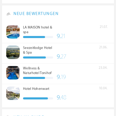
NEUE BEWERTUNGEN
21.07.
LA MAISON hotel &
spa
9.
21
21.06.
Seezeitlodge Hotel
& Spa
9.
27
23.04.
Wellness &
Naturhotel Tonihof
9.
19
****S
10.04.
Hotel Hohenwart
9.
48