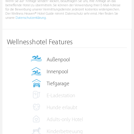
Wenn Sie auf "Anfrage senden" klicken, beauftragen Sie uns, Ihre Anfrage an das
betreffende Hotel zu übermitteln. Sie können der Verwendung Ihrer E-Mail-Adresse
für die Bewerbung unserer Vermittlungsdienste jederzeit kostenlos widersprechen.
Der Wellness Heaven® Hotel Guide nimmt Datenschutz sehr ernst. Hier finden Sie
unsere
Datenschutzerklärung
.
Wellnesshotel Features
Außenpool
Innenpool
Tiefgarage
E-Ladestation
Hunde erlaubt
Adults-only Hotel
Kinderbetreuung