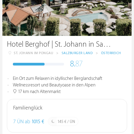
Hotel Berghof | St. Johann in Salzburg
ST. JOHANN IM PONGAU
>
SALZBURGER LAND
>
ÖSTERREICH
8.
87
Ein Ort zum Relaxen in idyllischer Berglandschaft
Wellnessresort und Beautyoase in den Alpen
17 km nach Altenmarkt
Familienglück
7 ÜN ab
1015 €
145 € / ÜN