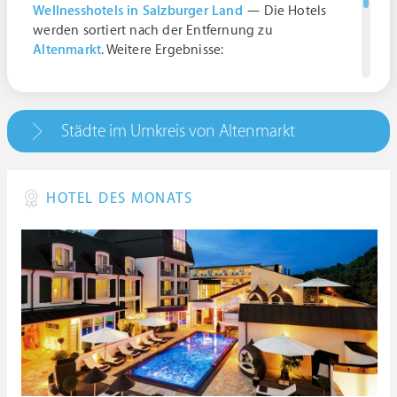
Wellnesshotels in Salzburger Land
— Die Hotels
werden sortiert nach der Entfernung zu
Altenmarkt
. Weitere Ergebnisse:
Altenmarkt, 5541 Altenmarkt im Pongau,
Österreich | Salzburg
5541 Altenmarkt im Pongau, Österreich |
Städte im Umkreis von Altenmarkt
Salzburg
HOTEL DES MONATS