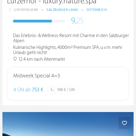
Lürzerhof - luxury.nature.spa
UNTERTAUERN
>
SALZBURGER LAND
>
ÖSTERREICH
9.
25
Das Erlebnis- & Wellness-Resort mit Charme in den Salzburger
Alpen
Kulinarische Highlights, 4000m² Premium SPA, u.v.m. mehr
Urlaub geht nicht!
12.4 km nach Altenmarkt
Midweek Special 4=3
4 ÜN ab
753 €
188 € / ÜN