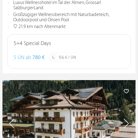
Luxus Wellnesshotel im Tal der Almen, Grossarl
SalzburgerLand
Großzügiger Wellnessbereich mit Naturbadeteich,
Outdoorpool und Onsen Pool
21.9 km nach Altenmarkt
5=4 Special Days
5 ÜN ab
780 €
156 € / ÜN