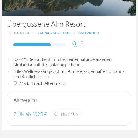
Übergossene Alm Resort
DIENTEN
>
SALZBURGER LAND
>
ÖSTERREICH
9.
13
Das 4*S Resort liegt inmitten einer naturbelassenen
Almlandschaft des Salzburger Lands
Edles Wellness-Angebot mit Almsee, sagenhafte Romantik
und Köstlichkeiten
27.9 km nach Altenmarkt
Almwoche
7 ÜN ab
1025 €
146 € / ÜN