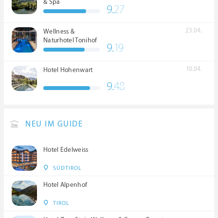
& Spa
9.
27
23.04.
Wellness &
Naturhotel Tonihof
9.
19
****S
10.04.
Hotel Hohenwart
9.
48
NEU IM GUIDE
Hotel Edelweiss
SÜDTIROL
Hotel Alpenhof
TIROL