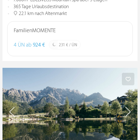
365 Tage Urlaubsdestination
22.1 km nach Altenmarkt
FamilienMOMENTE
4 ÜN ab
924 €
231 € / ÜN