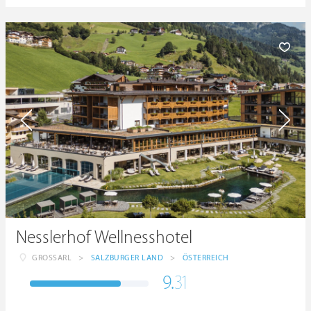
Nesslerhof Wellnesshotel
GROSSARL
>
SALZBURGER LAND
>
ÖSTERREICH
9.
31