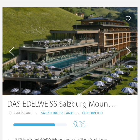
DAS EDELWEISS Salzburg Mountain Resort
GROSSARL
>
SALZBURGER LAND
>
ÖSTERREICH
9.
35
7.000m² EDELWEISS Mountain Spa über 5 Etagen