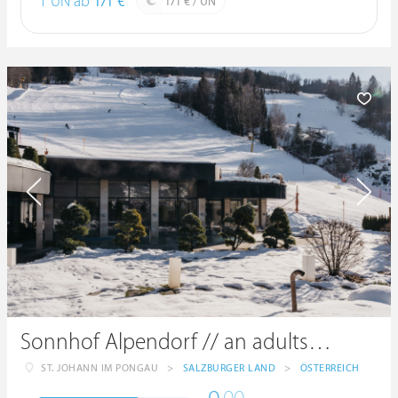
1 ÜN ab
171 €
171 € / ÜN
Sonnhof Alpendorf // an adults only place.
ST. JOHANN IM PONGAU
>
SALZBURGER LAND
>
ÖSTERREICH