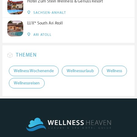
Hotel Zum Stein Wellness & Genuss Resort
SACHSEN-ANHALT
LUX* South Ari Atoll
ARI ATOLL
THEMEN
Wellness Wochenende
Wellnessurlaub
Wellness
Wellnessreisen