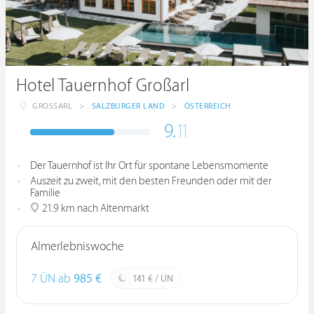
Hotel Tauernhof Großarl
GROSSARL
>
SALZBURGER LAND
>
ÖSTERREICH
9.
11
Der Tauernhof ist Ihr Ort für spontane Lebensmomente
Auszeit zu zweit, mit den besten Freunden oder mit der
Familie
21.9 km nach Altenmarkt
Almerlebniswoche
7 ÜN ab
985 €
141 € / ÜN