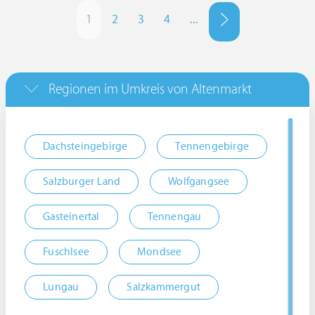
1
2
3
4
...
Regionen im Umkreis von Altenmarkt
Dachsteingebirge
Tennengebirge
Salzburger Land
Wolfgangsee
Gasteinertal
Tennengau
Fuschlsee
Mondsee
Lungau
Salzkammergut