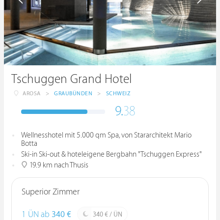
Tschuggen Grand Hotel
AROSA
>
GRAUBÜNDEN
>
SCHWEIZ
9.
38
Wellnesshotel mit 5.000 qm Spa, von Stararchitekt Mario
Botta
Ski-in Ski-out & hoteleigene Bergbahn "Tschuggen Express"
19.9 km nach Thusis
Superior Zimmer
1 ÜN ab
340 €
340 € / ÜN