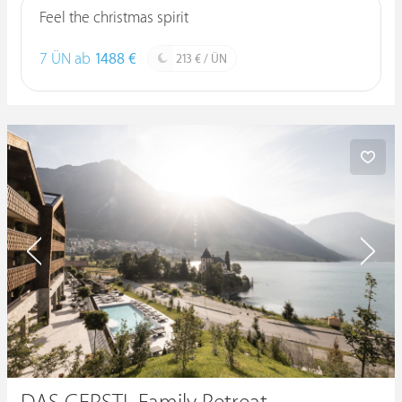
Feel the christmas spirit
7 ÜN ab
1488 €
213 € / ÜN