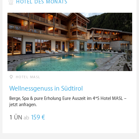
HOTEL DES MONATS
HOTEL MASL
Wellnessgenuss in Südtirol
Berge, Spa & pure Erholung Eure Auszeit im 4*S Hotel MASL –
jetzt anfragen.
1
ÜN
159 €
ab