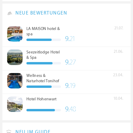
NEUE BEWERTUNGEN
21.07.
LA MAISON hotel &
spa
9.
21
21.06.
Seezeitlodge Hotel
& Spa
9.
27
23.04.
Wellness &
Naturhotel Tonihof
9.
19
****S
10.04.
Hotel Hohenwart
9.
48
NEU IM GUIDE