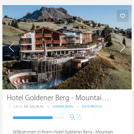
Hotel Goldener Berg - Mountain Selfcare Resort
LECH AM ARLBERG
>
VORARLBERG
>
ÖSTERREICH
9.
35
Willkommen in Ihrem Hotel Goldener Berg - Mountain