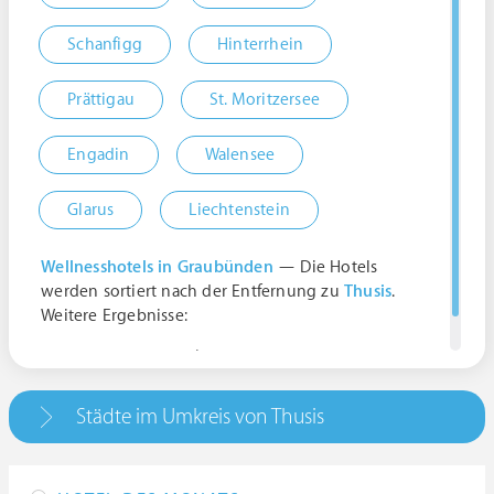
Schanfigg
Hinterrhein
Prättigau
St. Moritzersee
Engadin
Walensee
Glarus
Liechtenstein
Wellnesshotels in Graubünden
— Die Hotels
werden sortiert nach der Entfernung zu
Thusis
.
Weitere Ergebnisse:
Thusis, Schweiz | Graubünden
Städte im Umkreis von Thusis