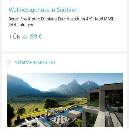
Wellnessgenuss in Südtirol
Berge, Spa & pure Erholung Eure Auszeit im 4*S Hotel MASL –
jetzt anfragen.
1
ÜN
159 €
ab
SOMMER-SPECIAL