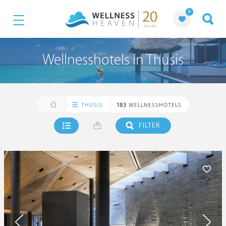
0
Wellnesshotels in Thusis
THUSIS
183
WELLNESSHOTELS
FILTER