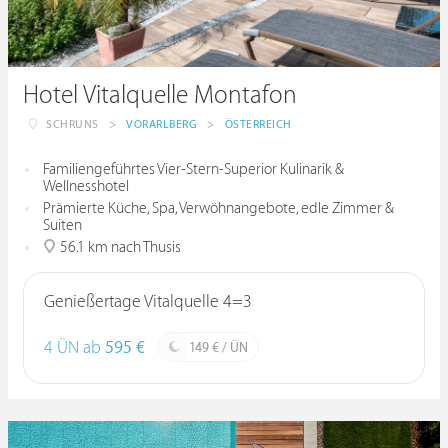
Hotel Vitalquelle Montafon
SCHRUNS
>
VORARLBERG
>
ÖSTERREICH
Familiengeführtes Vier-Stern-Superior Kulinarik &
Wellnesshotel
Prämierte Küche, Spa, Verwöhnangebote, edle Zimmer &
Suiten
56.1 km nach Thusis
Genießertage Vitalquelle 4=3
4 ÜN ab
595 €
149 € / ÜN