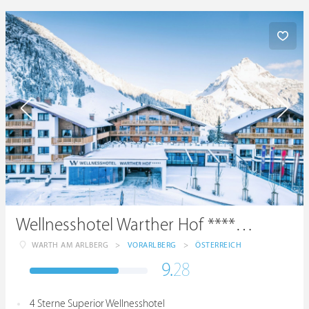
Wellnesshotel Warther Hof ****superior
WARTH AM ARLBERG
>
VORARLBERG
>
ÖSTERREICH
9.
28
4 Sterne Superior Wellnesshotel