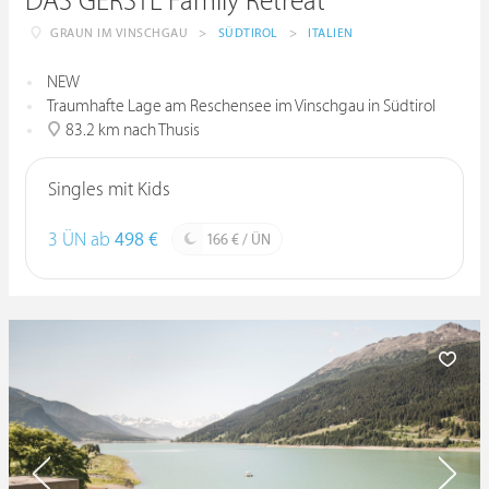
DAS GERSTL Family Retreat
GRAUN IM VINSCHGAU
>
SÜDTIROL
>
ITALIEN
NEW
Traumhafte Lage am Reschensee im Vinschgau in Südtirol
83.2 km nach Thusis
Singles mit Kids
3 ÜN ab
498 €
166 € / ÜN