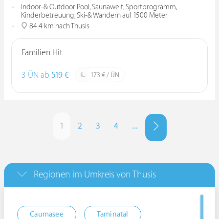
Indoor-& Outdoor Pool, Saunawelt, Sportprogramm,
Kinderbetreuung, Ski-& Wandern auf 1500 Meter
84.4 km nach Thusis
Familien Hit
3 ÜN ab
519 €
173 € / ÜN
1
2
3
4
...
Regionen im Umkreis von Thusis
Caumasee
Taminatal