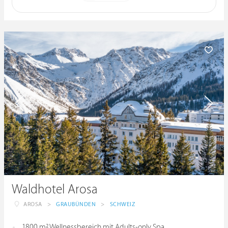
Waldhotel Arosa
AROSA
>
GRAUBÜNDEN
>
SCHWEIZ
1800 m² Wellnessbereich mit Adults-only Spa