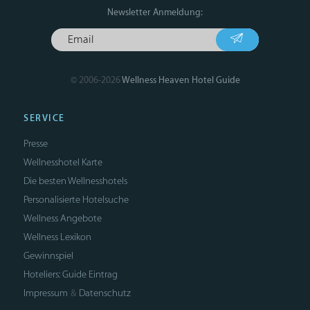
Newsletter Anmeldung:
© 2006-2026
Wellness Heaven Hotel Guide
SERVICE
Presse
Wellnesshotel Karte
Die besten Wellnesshotels
Personalisierte Hotelsuche
Wellness Angebote
Wellness Lexikon
Gewinnspiel
Hoteliers: Guide Eintrag
Impressum
Datenschutz
&