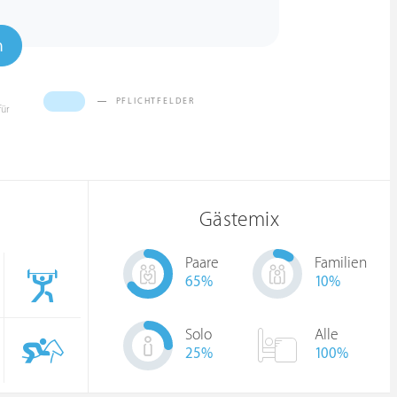
n
PFLICHTFELDER
für
Gästemix
Paare
Familien
65
%
10
%
Solo
Alle
25
%
100%