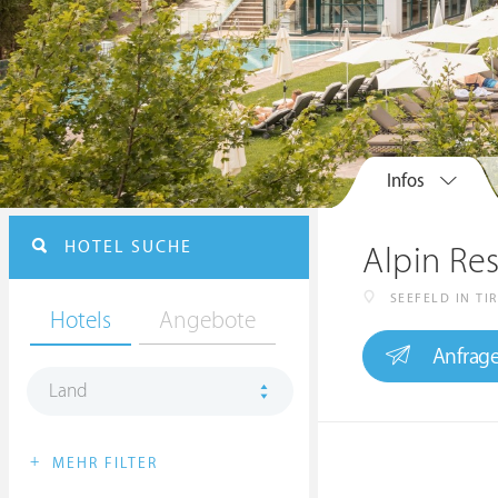
Infos
HOTEL SUCHE
Alpin Res
SEEFELD IN TI
Hotels
Angebote
Anfrag
Land
+
MEHR FILTER