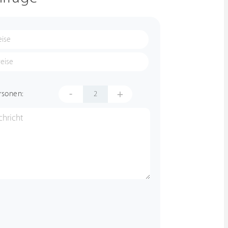
-
+
rsonen: