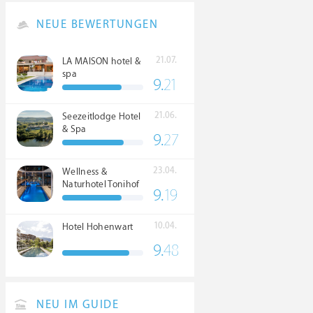
NEUE BEWERTUNGEN
21.07.
LA MAISON hotel &
spa
9.
21
21.06.
Seezeitlodge Hotel
& Spa
9.
27
23.04.
Wellness &
Naturhotel Tonihof
9.
19
****S
10.04.
Hotel Hohenwart
9.
48
NEU IM GUIDE