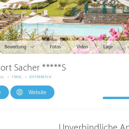
Bewertung
Fotos
Video
Lage
ort Sacher *****S
>
TIROL
>
ÖSTERREICH
ROL
e
Website
Unverbindliche A