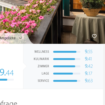
Angebote
9.
55
WELLNESS
9.
41
KULINARIK
9.
42
ZIMMER
9.
44
9.
17
LAGE
9.
63
SERVICE
nfrage