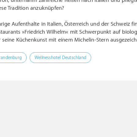
n, unternahm zahlreiche Reisen nach Italien und pflegte e
iese Tradition anzuknüpfen?
hrige Aufenthalte in Italien, Österreich und der Schweiz f
aurants »Friedrich Wilhelm« mit Schwerpunkt auf biologi
r seine Küchenkunst mit einem Michelin-Stern ausgezeich
Brandenburg
Wellnesshotel Deutschland