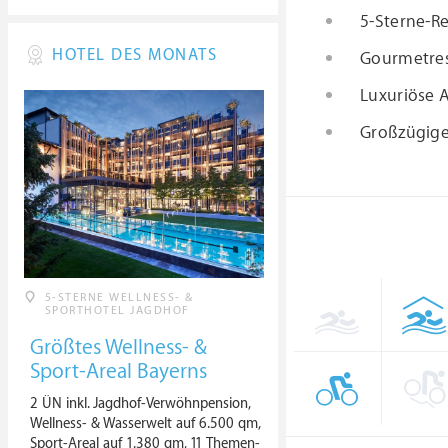
5-Sterne-Re
HOTEL DES MONATS
Gourmetrest
Luxuriöse A
Großzügige
5-STERNE WELLNESS- &
SPORTHOTEL JAGDHOF
Größtes Wellness- &
Sport-Areal Bayerns
2 ÜN inkl. Jagdhof-Verwöhnpension,
Wellness- & Wasserwelt auf 6.500 qm,
Sport-Areal auf 1.380 qm, 11 Themen-