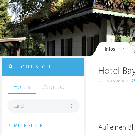
Infos
HOTEL SUCHE
Hotel Ba
>
B
POTSDAM
Hotels
Angebote
Land
+
MEHR FILTER
Auf einen Bl