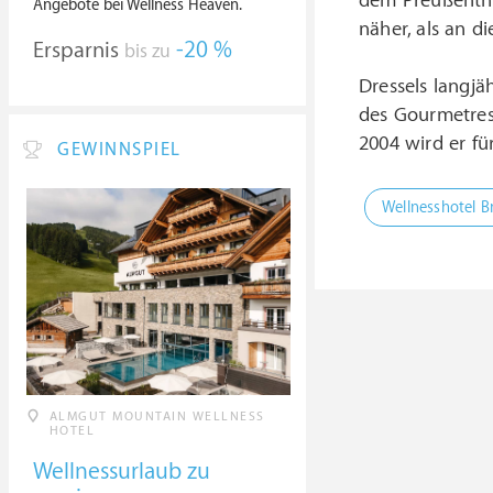
dem Preußenthro
Angebote bei Wellness Heaven.
näher, als an d
Ersparnis
-20 %
bis zu
Dressels langjä
des Gourmetrest
2004 wird er fü
GEWINNSPIEL
Wellnesshotel 
ALMGUT MOUNTAIN WELLNESS
HOTEL
Wellnessurlaub zu