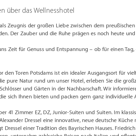
en über das Wellnesshotel
 als Zeugnis der großen Liebe zwischen dem preußischen 
den. Der Zauber und die Ruhe prägen es noch heute und w
 uns Zeit für Genuss und Entspannung – ob für einen Tag
r den Toren Potsdams ist ein idealer Ausgangsort für vie
ie pure Natur rund um unser Hotel, erleben Sie die groß
Schlösser und Gärten in der Nachbarschaft. Wir informie
die sich Ihnen bieten und packen gern ganz individuelle 
er 41 Zimmer EZ, DZ, Junior-Suiten und Suiten. Im klass
Alexander Dressel eine innovative, neue deutsche Küche mi
gt Dressel einer Tradition des Bayrischen Hauses. Friedric