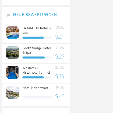
NEUE BEWERTUNGEN
21.07.
LA MAISON hotel &
spa
9.
21
21.06.
Seezeitlodge Hotel
& Spa
9.
27
23.04.
Wellness &
Naturhotel Tonihof
9.
19
****S
10.04.
Hotel Hohenwart
9.
48