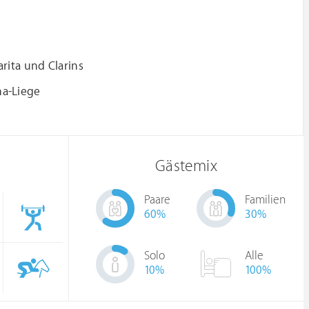
rita und Clarins
a-Liege
Gästemix
Paare
Familien
60
%
30
%
Solo
Alle
10
%
100%