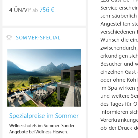
Service erschei
4
ÜN/VP
756 €
ab
sehr säuberlic
Angestellten s
verschiedenen R
SOMMER-SPECIAL
Wunsch die ein
zwischendurch,
erkundigen sic
Besucher und w
einzelnen Gast 
oder ohne Kohl
im Spa wirken 
und weitere Se
des Tages für 
informieren si
Spezialpreise im Sommer
Vorerkrankunge
Wellnesshotels im Sommer: Sonder-
ob der Druck d
Angebote bei Wellness Heaven.