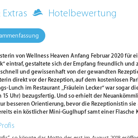
& Extras
Hotelbewertung
sammenfassung
Testerin von Wellness Heaven Anfang Februar 2020 für e
ck“ eintraf, gestaltete sich der Empfang freundlich un
schnell und gewissenhaft von der gewandten Rezeptioni
terin direkt vor der Rezeption, auf dem kostenlosen Par
ags-Lunch im Restaurant „Fräulein Lecker“ war sogar die
m 15 Uhr) bezugsfertig. Und so erhielt der Neuankömml
r besseren Orientierung, bevor die Rezeptionistin sie a
ereits ein köstlicher Mini-Guglhupf samt einer Flasch
Profis
ofis“, so könnte das Motto des erst im August 2018 eröffn