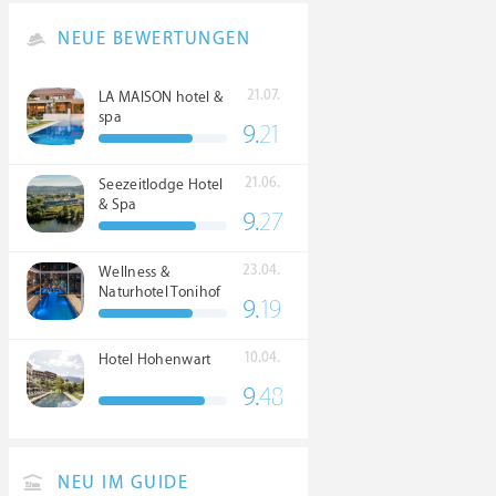
NEUE BEWERTUNGEN
21.07.
LA MAISON hotel &
spa
9.
21
21.06.
Seezeitlodge Hotel
& Spa
9.
27
23.04.
Wellness &
Naturhotel Tonihof
9.
19
****S
10.04.
Hotel Hohenwart
9.
48
NEU IM GUIDE