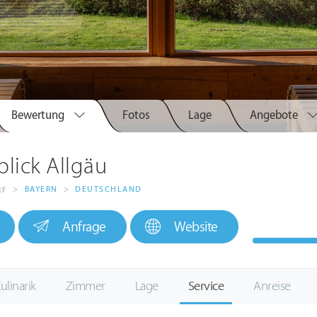
Bewertung
Fotos
Lage
Angebote
blick Allgäu
>
BAYERN
>
DEUTSCHLAND
RF
Anfrage
Website
ulinarik
Zimmer
Lage
Service
Anreise