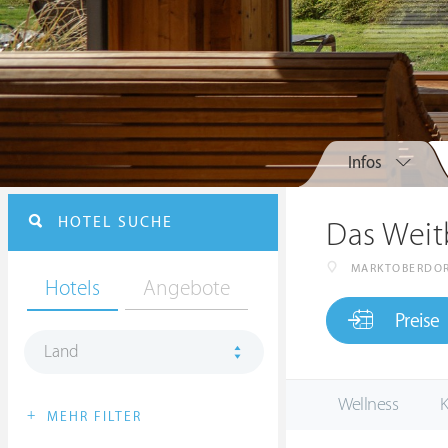
Infos
HOTEL SUCHE
Das Weit
MARKTOBERDO
Hotels
Angebote
Preise
Land
Wellness
K
+
MEHR FILTER