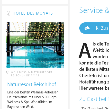
Service 
HOTEL DES MONATS
KI Zu
A
ls die 
Weitbli
wurden 
konnte die Tes
delikaten Mitt
WELLNESS & NATURRESORT
Check-In ist u
REISCHLHOF ****S
Hotelführung zu
Naturresort Reischlhof
Hier wartete b
Eine der besten Wellness-Adressen
Deutschlands mit über 5.000 qm
Zu Gast bei 
Wellness & Spa. Wohlfühlen im
Bayerischen Wald.
„Zu Gast bei Pr