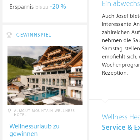
Ein abwechs
Ersparnis
-20 %
bis zu
Auch Josef bi
interessante A
zahlreichen Auf
GEWINNSPIEL
nehmen die Sau
Samstag stelle
empfiehlt sich,
Wochenprogramm
Rezeption.
ALMGUT MOUNTAIN WELLNESS
HOTEL
Wellness He
Wellnessurlaub zu
Service & Ex
gewinnen