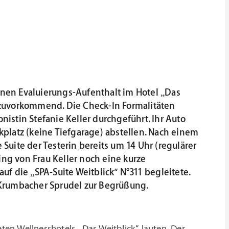
inen Evaluierungs-Aufenthalt im Hotel „Das
d zuvorkommend. Die Check-In Formalitäten
stin Stefanie Keller durchgeführt. Ihr Auto
kplatz (keine Tiefgarage) abstellen. Nach einem
 Suite der Testerin bereits um 14 Uhr (regulärer
ing von Frau Keller noch eine kurze
uf die „SPA-Suite Weitblick“ N°311 begleitete.
e Krumbacher Sprudel zur Begrüßung.
eten Wellnesshotels „Das Weitblick“ lauten. Der