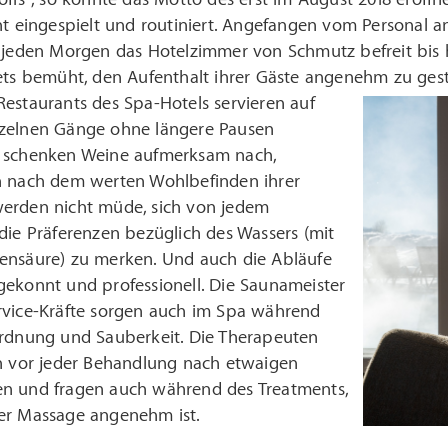
nt eingespielt und routiniert. Angefangen vom Personal 
h jeden Morgen das Hotelzimmer von Schmutz befreit bis h
tets bemüht, den Aufenthalt ihrer Gäste angenehm zu ges
estaurants des Spa-Hotels servieren auf
zelnen Gänge ohne längere Pausen
 schenken Weine aufmerksam nach,
h nach dem werten Wohlbefinden ihrer
erden nicht müde, sich von jedem
die Präferenzen bezüglich des Wassers (mit
ensäure) zu merken. Und auch die Abläufe
gekonnt und professionell. Die Saunameister
rvice-Kräfte sorgen auch im Spa während
Ordnung und Sauberkeit. Die Therapeuten
ch vor jeder Behandlung nach etwaigen
n und fragen auch während des Treatments,
er Massage angenehm ist.