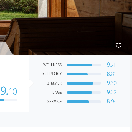
9.
21
WELLNESS
8.
81
KULINARIK
9.
30
ZIMMER
9.
10
9.
22
LAGE
8.
94
SERVICE