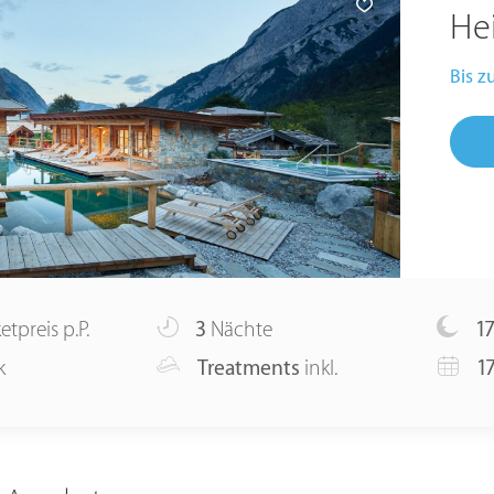
He
Bis z
etpreis p.P.
3
Nächte
1
k
Treatments
inkl.
17