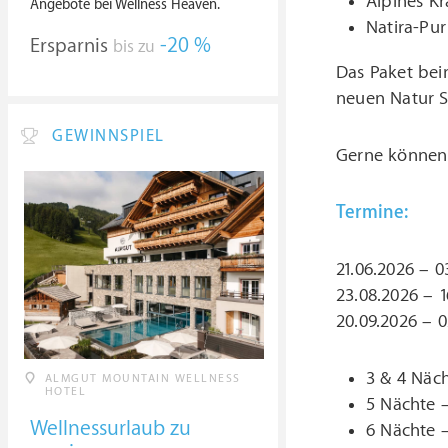
Alpines Kr
Angebote bei Wellness Heaven.
Natira-Pu
Ersparnis
-20 %
bis zu
Das Paket bei
neuen Natur S
GEWINNSPIEL
Gerne können 
Termine:
21.06.2026 – 0
23.08.2026 – 1
20.09.2026 – 0
3 & 4 Näc
ALMGUT MOUNTAIN WELLNESS
HOTEL
5 Nächte 
Wellnessurlaub zu
6 Nächte 