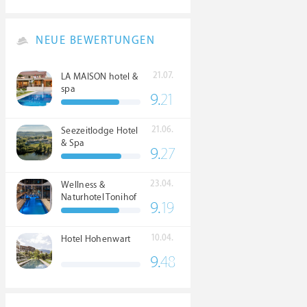
NEUE BEWERTUNGEN
21.07.
LA MAISON hotel &
spa
9.
21
21.06.
Seezeitlodge Hotel
& Spa
9.
27
23.04.
Wellness &
Naturhotel Tonihof
9.
19
****S
10.04.
Hotel Hohenwart
9.
48