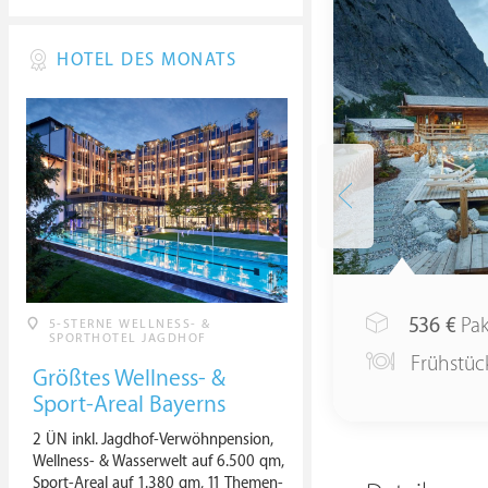
HOTEL DES MONATS
536
€
Pak
5-STERNE WELLNESS- &
SPORTHOTEL JAGDHOF
Frühstüc
Größtes Wellness- &
Sport-Areal Bayerns
2 ÜN inkl. Jagdhof-Verwöhnpension,
Wellness- & Wasserwelt auf 6.500 qm,
Sport-Areal auf 1.380 qm, 11 Themen-