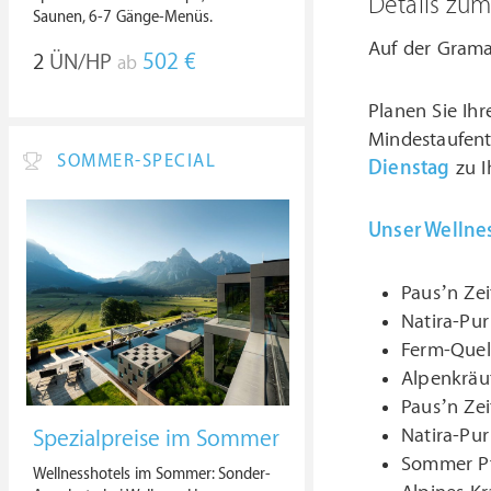
Details zu
Saunen, 6-7 Gänge-Menüs.
Auf der Gram
2
ÜN/HP
502 €
ab
Planen Sie Ih
Mindestaufen
SOMMER-SPECIAL
Dienstag
zu 
Unser Wellne
Paus’n Ze
Natira-Pu
Ferm-Quel
Alpenkräu
Paus’n Ze
Natira-Pu
Spezialpreise im Sommer
Sommer P
Wellnesshotels im Sommer: Sonder-