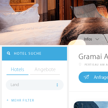
Infos
HOTEL SUCHE
Gramai A
PERTISAU AM 
Hotels
Angebote
Anfrag
Land
+
MEHR FILTER