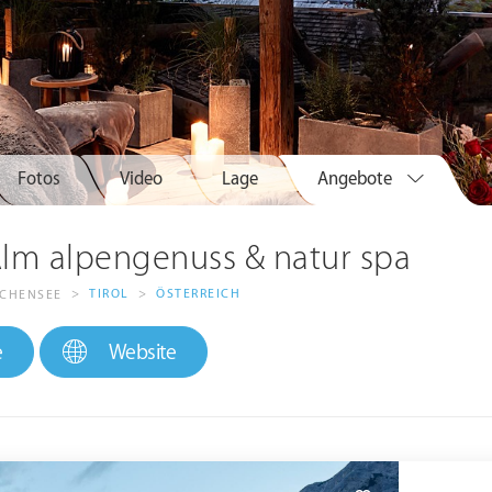
Fotos
Video
Lage
Angebote
lm alpengenuss & natur spa
>
TIROL
>
ÖSTERREICH
ACHENSEE
e
Website