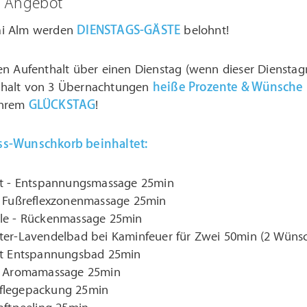
m Angebot
ai Alm werden
DIENSTAGS-GÄSTE
belohnt!
ren Aufenthalt über einen Dienstag (wenn dieser Dienstag
thalt von 3 Übernachtungen
heiße Prozente & Wünsche
Ihrem
GLÜCKSTAG
!
ss-Wunschkorb beinhaltet:
it - Entspannungsmassage 25min
r Fußreflexzonenmassage 25min
le - Rückenmassage 25min
ter-Lavendelbad bei Kaminfeuer für Zwei 50min (2 Wüns
it Entspannungsbad 25min
r Aromamassage 25min
flegepackung 25min