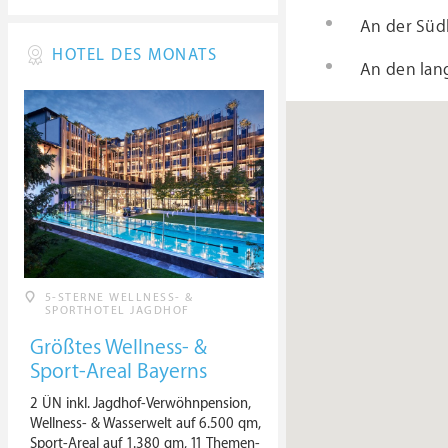
An der Süd
HOTEL DES MONATS
An den lan
5-STERNE WELLNESS- &
SPORTHOTEL JAGDHOF
Größtes Wellness- &
Sport-Areal Bayerns
2 ÜN inkl. Jagdhof-Verwöhnpension,
Wellness- & Wasserwelt auf 6.500 qm,
Sport-Areal auf 1.380 qm, 11 Themen-