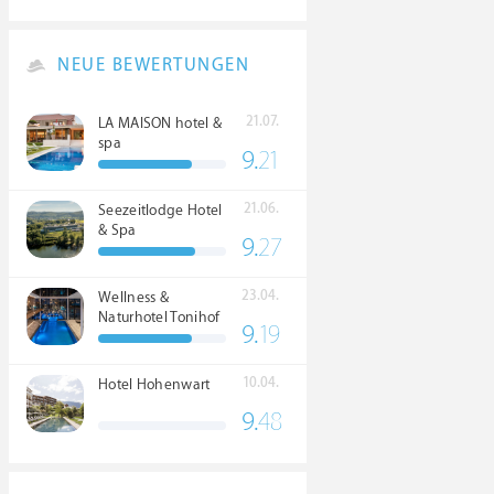
NEUE BEWERTUNGEN
21.07.
LA MAISON hotel &
spa
9.
21
21.06.
Seezeitlodge Hotel
& Spa
9.
27
23.04.
Wellness &
Naturhotel Tonihof
9.
19
****S
10.04.
Hotel Hohenwart
9.
48