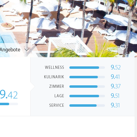
Angebote
9.
52
WELLNESS
9.
41
KULINARIK
9.
37
ZIMMER
9.
42
9.
51
LAGE
9.
31
SERVICE