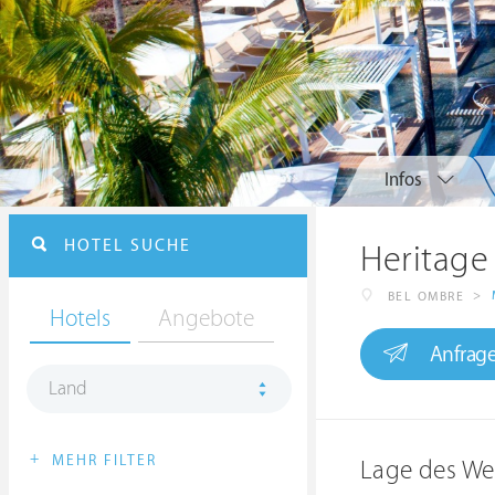
Infos
HOTEL SUCHE
Heritage 
>
BEL OMBRE
Hotels
Angebote
Anfrag
Land
+
MEHR FILTER
Lage des We