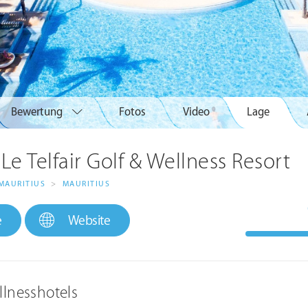
Bewertung
Fotos
Video
Lage
Le Telfair Golf & Wellness Resort
MAURITIUS
>
MAURITIUS
e
Website
llnesshotels