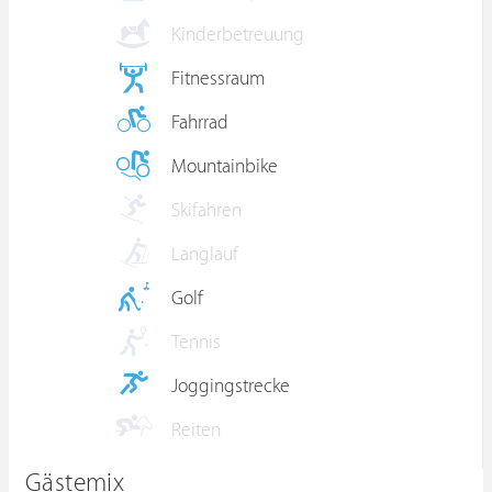
Kinderbetreuung
Fitnessraum
Fahrrad
Mountainbike
Skifahren
Langlauf
Golf
Tennis
Joggingstrecke
Reiten
Gästemix