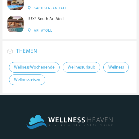
SACHSEN-ANHALT
LUX* South Ari Atoll
ARI ATOLL
THEMEN
Wellness Wochenende
Wellnessurlaub
Wellness
Wellnessreisen