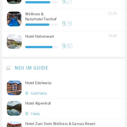
9.
27
23.04.
Wellness &
Naturhotel Tonihof
9.
19
****S
10.04.
Hotel Hohenwart
9.
48
NEU IM GUIDE
Hotel Edelweiss
SÜDTIROL
Hotel Alpenhof
TIROL
Hotel Zum Stein Wellness & Genuss Resort