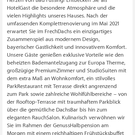
Herzen von Bad Füssing! Entdecken Sie als
HotelGast die besondere Atmosphäre und die
vielen Highlights unseres Hauses. Nach der
umfassenden Komplettrenovierung im Mai 2021
erwartet Sie im FrechDachs ein einzigartiges
Zusammenspiel aus modernem Design,
bayerischer Gastlichkeit und innovativem Komfort.
Unsere Gäste genießen exklusive Vorteile wie den
beheizten Bademantelzugang zur Europa Therme,
großzügige PremiumZimmer und StudioSuiten mit
dem extra Maß an Wohnkomfort, ein stilvolles
ParkRestaurant mit Terrasse direkt angrenzend
zum Park sowie zahlreiche Wohlfühlbereiche – von
der Rooftop-Terrasse mit traumhaftem Parkblick
über die gemütliche DachsBar bis hin zum
eleganten RauchSalon. Kulinarisch verwöhnen wir
Sie im Rahmen der GenussHalbpension am
Morgen mit einem reichhaltigen Frühstücksbuffet