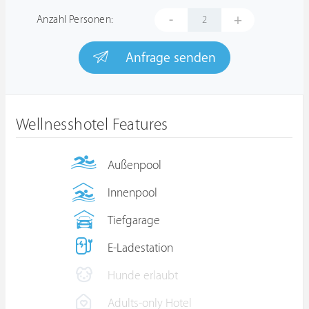
-
+
Anzahl Personen:
Anfrage senden
Wellnesshotel Features
Außenpool
Innenpool
Tiefgarage
E-Ladestation
Hunde erlaubt
Adults-only Hotel