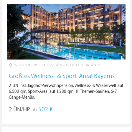
5-STERNE WELLNESS- & SPORTHOTEL JAGDHOF
Größtes Wellness- & Sport-Areal Bayerns
2 ÜN inkl. Jagdhof-Verwöhnpension, Wellness- & Wasserwelt auf
6.500 qm, Sport-Areal auf 1.380 qm, 11 Themen-Saunen, 6-7
Gänge-Menüs.
2
ÜN/HP
502 €
ab