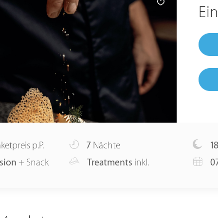
Ei
ketpreis p.P.
7
Nächte
1
sion
+ Snack
Treatments
inkl.
07