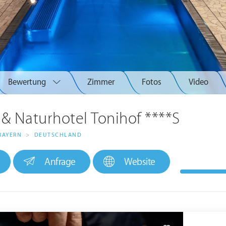
Bewertung
Zimmer
Fotos
Video
 & Naturhotel Tonihof ****S
BAYERN
>
DEUTSCHLAND
Anfrage
Website