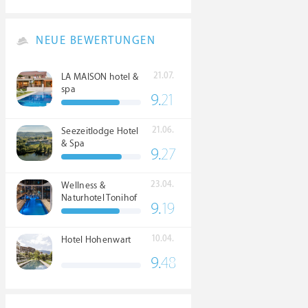
NEUE BEWERTUNGEN
21.07.
LA MAISON hotel &
spa
9.
21
21.06.
Seezeitlodge Hotel
& Spa
9.
27
23.04.
Wellness &
Naturhotel Tonihof
9.
19
****S
10.04.
Hotel Hohenwart
9.
48