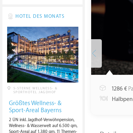
HOTEL DES MONATS
1286
€
Pa
5-STERNE WELLNESS- &
SPORTHOTEL JAGDHOF
Halbpen
Größtes Wellness- &
Sport-Areal Bayerns
2 ÜN inkl. Jagdhof-Verwöhnpension,
Wellness- & Wasserwelt auf 6.500 qm,
Sport-Areal auf 1.380 qm, 11 Themen-