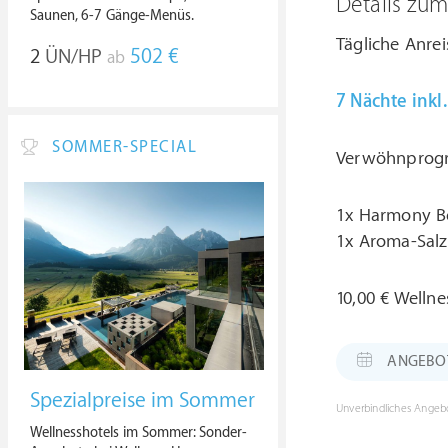
Details zu
Saunen, 6-7 Gänge-Menüs.
Tägliche Anrei
2
ÜN/HP
502 €
ab
7 Nächte ink
SOMMER-SPECIAL
Verwöhnprog
1x Harmony Be
1x Aroma-Salz-
10,00 € Welln
ANGEBOT: 
Spezialpreise im Sommer
Unverbindliches Angebo
Wellnesshotels im Sommer: Sonder-