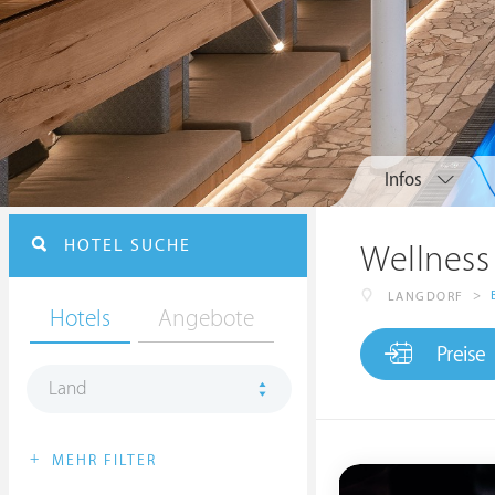
Infos
HOTEL SUCHE
Wellness
>
LANGDORF
Hotels
Angebote
Preise
Land
+
MEHR FILTER