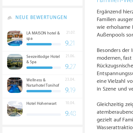
Familien-Wel
Ergänzend hierz
NEUE BEWERTUNGEN
Familien ausge
wie erholsame 
21.07.
LA MAISON hotel &
Außenpools sorg
spa
9.
21
Besonders der I
21.06.
Seezeitlodge Hotel
modernen, fast 
& Spa
Rückzugsnische
9.
27
Entspannungssu
23.04.
Wellness &
eine Vielzahl v
Naturhotel Tonihof
in Szene und v
9.
19
****S
10.04.
Gleichzeitig ze
Hotel Hohenwart
atemberaubend 
9.
48
gezielt auf Fa
Wasserattrakti