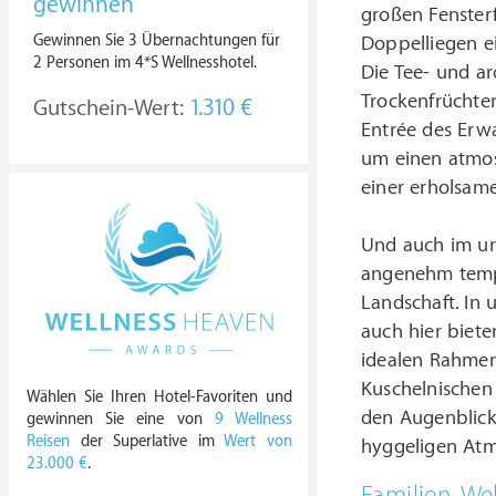
gewinnen
großen Fenster
Gewinnen Sie 3 Übernachtungen für
Doppelliegen e
2 Personen im 4*S Wellnesshotel.
Die Tee- und ar
Trockenfrüchte
Gutschein-Wert:
1.310 €
Entrée des Erwa
um einen atmos
einer erholsame
Und auch im ur
angenehm temper
Landschaft. In 
auch hier biete
idealen Rahmen
Kuschelnischen
Wählen Sie Ihren Hotel-Favoriten und
den Augenblick 
gewinnen Sie eine von
9 Wellness
Reisen
der Superlative im
Wert von
hyggeligen At
23.000 €
.