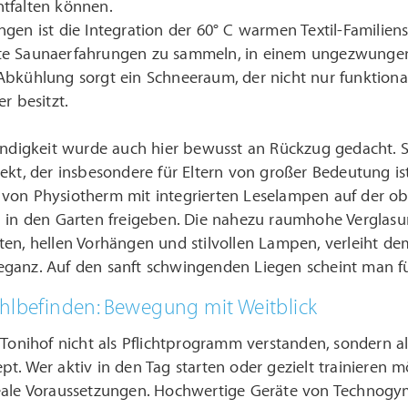
tfalten können.
gen ist die Integration der 60° C warmen Textil-Familiensa
e Saunaerfahrungen zu sammeln, in einem ungezwungenen
bkühlung sorgt ein Schneeraum, der nicht nur funktional
r besitzt.
bendigkeit wurde auch hier bewusst an Rückzug gedacht. 
ekt, der insbesondere für Eltern von großer Bedeutung i
von Physiotherm mit integrierten Leselampen auf der obe
h in den Garten freigeben. Die nahezu raumhohe Verglasu
en, hellen Vorhängen und stilvollen Lampen, verleiht de
ganz. Auf den sanft schwingenden Liegen scheint man fü
ohlbefinden: Bewegung mit Weitblick
m Tonihof nicht als Pflichtprogramm verstanden, sondern
t. Wer aktiv in den Tag starten oder gezielt trainieren 
eale Voraussetzungen. Hochwertige Geräte von Technogym 