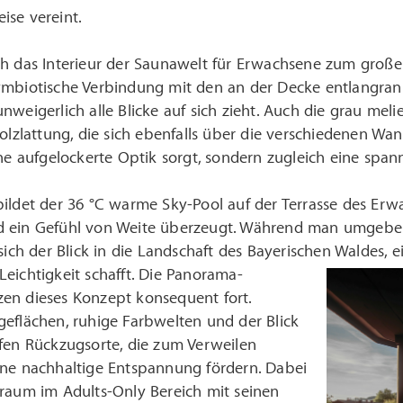
ise vereint.
ch das Interieur der Saunawelt für Erwachsene zum groß
ymbiotische Verbindung mit den an der Decke entlangrank
nweigerlich alle Blicke auf sich zieht. Auch die grau mel
Holzlattung, die sich ebenfalls über die verschiedenen Wa
ine aufgelockerte Optik sorgt, sondern zugleich eine span
bildet der 36 °C warme Sky-Pool auf der Terrasse des E
d ein Gefühl von Weite überzeugt. Während man umge
 sich der Blick in die Landschaft des Bayerischen Waldes, e
eichtigkeit schafft.
Die Panorama-
en dieses Konzept konsequent fort.
eflächen, ruhige Farbwelten und der Blick
ffen Rückzugsorte, die zum Verweilen
ine nachhaltige Entspannung fördern. Dabei
eraum im Adults-Only Bereich mit seinen