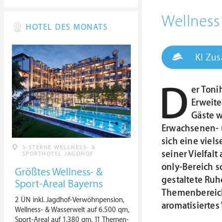
Wellness
HOTEL DES MONATS
KI Zu
D
er Toni
Erweite
Gäste w
Erwachsenen- u
sich eine viel
5-STERNE WELLNESS- &
seiner Vielfalt
SPORTHOTEL JAGDHOF
only-Bereich s
Größtes Wellness- &
gestaltete Ruh
Sport-Areal Bayerns
Themenbereiche
2 ÜN inkl. Jagdhof-Verwöhnpension,
aromatisiertes 
Wellness- & Wasserwelt auf 6.500 qm,
Sport-Areal auf 1.380 qm, 11 Themen-