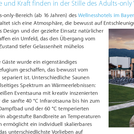
 und Kraft finden in der Stille des Adults-onl
s-only-Bereich (ab 16 Jahren) des
Wellnesshotels im Baye
faltet sich eine Atmosphäre, die bewusst auf Entschleunig
 Design und der gezielte Einsatz natürlicher
haffen ein Umfeld, das den Übergang vom
 Zustand tiefer Gelassenheit mühelos
 Gäste wurde ein eigenständiges
fugium geschaffen, das bewusst vom
 separiert ist. Unterschiedliche Saunen
elseitiges Spektrum an Wärmeerlebnissen:
eißen Eventsauna mit kreativ inszenierten
die sanfte 40 °C Infrarotsauna bis hin zum
Dampfbad und der 60 °C temperierten
fein abgestufte Bandbreite an Temperaturen
n ermöglicht ein individuell skalierbares
das unterschiedlichste Vorlieben auf