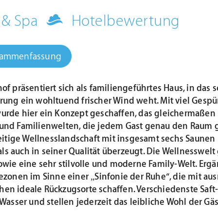
 & Spa
Hotelbewertung
sammenfassung
hof präsentiert sich als familiengeführtes Haus, in d
rung ein wohltuend frischer Wind weht. Mit viel Gespür
urde hier ein Konzept geschaffen, das gleichermaßen 
nd Familienwelten, die jedem Gast genau den Raum ge
seitige Wellnesslandschaft mit insgesamt sechs Saunen 
 als auch in seiner Qualität überzeugt. Die Wellnesswelt
owie eine sehr stilvolle und moderne Family-Welt. Ergän
ezonen im Sinne einer „Sinfonie der Ruhe“, die mit a
n ideale Rückzugsorte schaffen. Verschiedenste Saft-
Wasser und stellen jederzeit das leibliche Wohl der Gäs