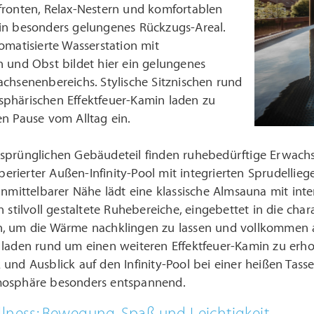
fronten, Relax-Nestern und komfortablen
in besonders gelungenes Rückzugs-Areal.
omatisierte Wasserstation mit
n und Obst bildet hier ein gelungenes
chsenenbereichs. Stylische Sitznischen rund
phärischen Effektfeuer-Kamin laden zu
n Pause vom Alltag ein.
sprünglichen Gebäudeteil finden ruhebedürftige Erwachs
ierter Außen-Infinity-Pool mit integrierten Sprudelliege
unmittelbarer Nähe lädt eine klassische Almsauna mit int
n stilvoll gestaltete Ruhebereiche, eingebettet in die cha
, um die Wärme nachklingen zu lassen und vollkommen a
 laden rund um einen weiteren Effektfeuer-Kamin zu er
und Ausblick auf den Infinity-Pool bei einer heißen Tasse
mosphäre besonders entspannend.