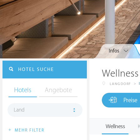
Infos
HOTEL SUCHE
Wellness
>
LANGDORF
Hotels
Angebote
Preise
Land
Wellness
K
+
MEHR FILTER