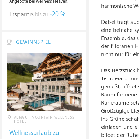
Angebote bei Wellness Heaven.
harmonische We
Ersparnis
-20 %
bis zu
Dabei trägt au
eine beinahe s
Ensemble, das u
GEWINNSPIEL
der filigranen 
nicht nur für e
Das Herzstück 
Temperatur un
genießt, öffnet
Raum für neue L
Ruheräume setz
Großzügige Lieg
ALMGUT MOUNTAIN WELLNESS
ins Grüne scha
HOTEL
einladen und e
Wellnessurlaub zu
bildet der Ruh