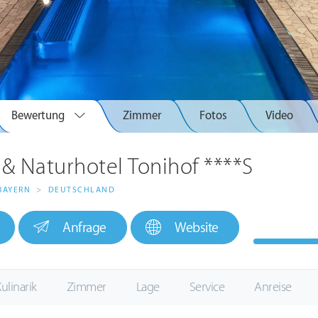
Bewertung
Zimmer
Fotos
Video
 & Naturhotel Tonihof ****S
BAYERN
>
DEUTSCHLAND
Anfrage
Website
ulinarik
Zimmer
Lage
Service
Anreise