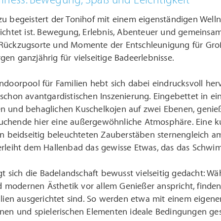
lness: Bewegung, Spaß und Leichtigkeit
u begeistert der Tonihof mit einem eigenständigen Welln
richtet ist. Bewegung, Erlebnis, Abenteuer und gemeins
Rückzugsorte und Momente der Entschleunigung für Groß
en ganzjährig für vielseitige Badeerlebnisse.
ndoorpool für Familien hebt sich dabei eindrucksvoll herv
schon avantgardistischen Inszenierung. Eingebettet in ei
n und behaglichen Kuschelkojen auf zwei Ebenen, geni
chende hier eine außergewöhnliche Atmosphäre. Eine kun
on beidseitig beleuchteten Zauberstäben sternengleich a
erleiht dem Hallenbad das gewisse Etwas, das das Schwim
igt sich die Badelandschaft bewusst vielseitig gedacht: Wä
modernen Ästhetik vor allem Genießer anspricht, finden
milien ausgerichtet sind. So werden etwa mit einem eige
onen und spielerischen Elementen ideale Bedingungen gesc