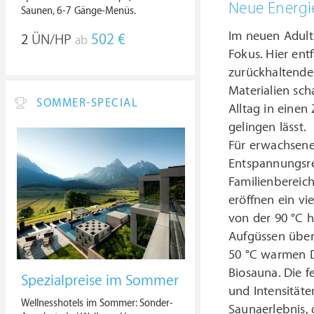
Neue Energie
Saunen, 6-7 Gänge-Menüs.
Im neuen Adult
2
ÜN/HP
502 €
ab
Fokus. Hier ent
zurückhaltendes
Materialien sc
SOMMER-SPECIAL
Alltag in einen
gelingen lässt.
Für erwachsene
Entspannungsre
Familienbereich
eröffnen ein vi
von der 90 °C h
Aufgüssen über 
50 °C warmen 
Biosauna. Die 
Spezialpreise im Sommer
und Intensitäte
Wellnesshotels im Sommer: Sonder-
Saunaerlebnis, 