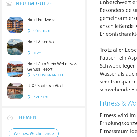
unbeschwert en
NEU IM GUIDE
Besonders gelun
gemeinsam erst
Hotel Edelweiss
anschließende A
SÜDTIROL
Erlebnischarakte
Hotel Alpenhof
Trotz aller Le
TIROL
Pausen, ein Asp
Hotel Zum Stein Wellness &
Schwebeliegen 
Genuss Resort
Wasser als auc
SACHSEN-ANHALT
semitransparent
LUX* South Ari Atoll
schwebende Ele
ARI ATOLL
Fitness & W
Fitness wird i
THEMEN
Erholungskonzep
Fitnessraum id
Wellness Wochenende