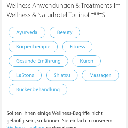
Wellness Anwendungen & Treatments im
Wellness & Naturhotel Tonihof ****S
Ayurveda
Beauty
Körpertherapie
Fitness
Gesunde Ernährung
Kuren
LaStone
Shiatsu
Massagen
Rückenbehandlung
Sollten Ihnen einige Wellness-Begriffe nicht
geläufig sein, so können Sie einfach in unserem