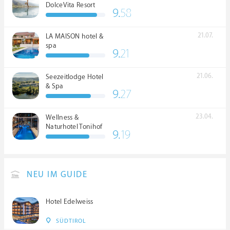
DolceVita Resort
9.
58
*****
21.07.
LA MAISON hotel &
spa
9.
21
21.06.
Seezeitlodge Hotel
& Spa
9.
27
23.04.
Wellness &
Naturhotel Tonihof
9.
19
****S
NEU IM GUIDE
Hotel Edelweiss
SÜDTIROL