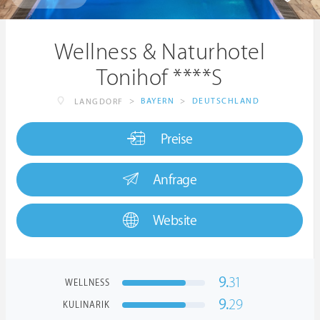
Wellness & Naturhotel
Tonihof ****S
>
BAYERN
>
DEUTSCHLAND
LANGDORF
Preise
Anfrage
Website
9.
31
WELLNESS
9.
29
KULINARIK