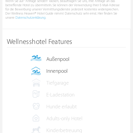
Wenn Sie auf "Anfrage senden" klicken, beauftragen Sie uns, Ihre Anfrage an das
betreffende Hotel zu übermitteln. Sie können der Verwendung Ihrer E-Mail-Adresse
für die Bewerbung unserer Vermittlungsdienste jederzeit kostenlos widersprechen.
Der Wellness Heaven® Hotel Guide nimmt Datenschutz sehr ernst. Hier finden Sie
unsere
Datenschutzerklärung
.
Wellnesshotel Features
Außenpool
Innenpool
Tiefgarage
E-Ladestation
Hunde erlaubt
Adults-only Hotel
Kinderbetreuung