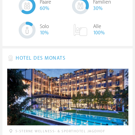
Paare
Familien
60
%
30
%
Solo
Alle
10
%
100%
HOTEL DES MONATS
5-STERNE WELLNESS- & SPORTHOTEL JAGDHOF