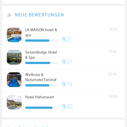
NEUE BEWERTUNGEN
21.07.
LA MAISON hotel &
spa
9.
21
21.06.
Seezeitlodge Hotel
& Spa
9.
27
23.04.
Wellness &
Naturhotel Tonihof
9.
19
****S
10.04.
Hotel Hohenwart
9.
48