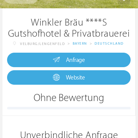
Winkler Bräu ****S
Gutshofhotel & Privatbrauerei
>
BAYERN
>
DEUTSCHLAND
VELBURG/LENGENFELD
Anfrage
Website
Ohne Bewertung
Unverbindliche Anfrage