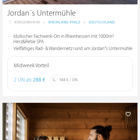
Jordan´s Untermühle
KÖNGERNHEIM
>
RHEINLAND-PFALZ
>
DEUTSCHLAND
Idyllischer Fachwerk-Ort in Rheinhessen mit 1000m²
Herz&Rebe SPA
Vielfältiges Rad- & Wandernetz rund um Jordan’s Untermühle
Midweek Vorteil
2 ÜN ab
288 €
144 € / ÜN