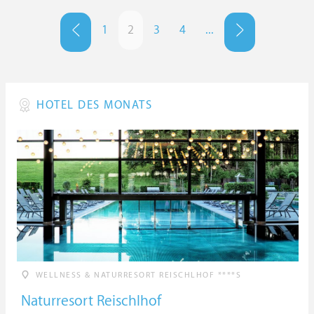
1
2
3
4
...
HOTEL DES MONATS
WELLNESS & NATURRESORT REISCHLHOF ****S
Naturresort Reischlhof