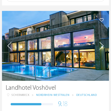
Landhotel Voshövel
SCHERMBECK
>
NORDRHEIN-WESTFALEN
>
DEUTSCHLAND
9.
18