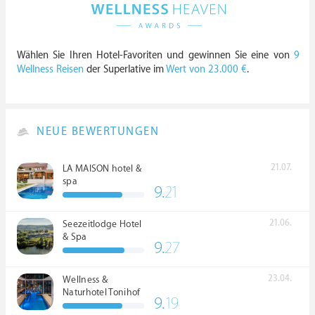
Wählen Sie Ihren Hotel-Favoriten und gewinnen Sie eine von
9
Wellness Reisen
der Superlative im
Wert von 23.000 €
.
NEUE BEWERTUNGEN
21.07.
LA MAISON hotel &
spa
9.
21
21.06.
Seezeitlodge Hotel
& Spa
9.
27
23.04.
Wellness &
Naturhotel Tonihof
9.
19
****S