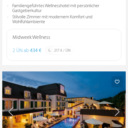
Familiengeführtes Wellnesshotel mit persönlicher
Gastgeberkultur
Stilvolle Zimmer mit modernem Komfort und
Wohlfühlambiente
Midweek Wellness
2 ÜN ab
434 €
217 € / ÜN