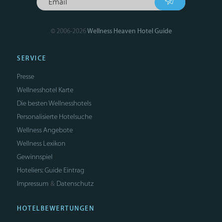
© 2006-2026
Wellness Heaven Hotel Guide
SERVICE
Presse
Wellnesshotel Karte
Die besten Wellnesshotels
Personalisierte Hotelsuche
Wellness Angebote
Wellness Lexikon
Gewinnspiel
Hoteliers: Guide Eintrag
Impressum
Datenschutz
&
HOTELBEWERTUNGEN