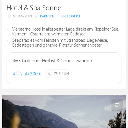
Hotel & Spa Sonne
ST. KANZIAN
>
KÄRNTEN
>
ÖSTERREICH
Viersterne Hotel in allerbester Lage direkt am Klopeiner See,
Kärnten – Österreichs wärmsten Badesee
Seeparadies vom Feinsten mit Strandbad, Liegewiese,
Badestegen und ganz viel Platz für Sonnenanbeter
4=3 Goldener Herbst & Genusswandern
4 ÜN ab
300 €
75 € / ÜN