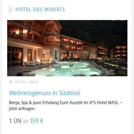
HOTEL DES MONATS
HOTEL MASL
Wellnessgenuss in Südtirol
Berge, Spa & pure Erholung Eure Auszeit im 4*S Hotel MASL –
jetzt anfragen.
1
ÜN
159 €
ab