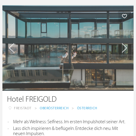
Hotel FREIGOLD
FREISTADT
>
OBERÖSTERREICH
>
ÖSTERREICH
Mehr als Wellness: Selfness. Im ersten Impulshotel seiner Art.
Lass dich inspirieren & beflügeln. Entdecke dich neu. Mit
neuen Impulsen.