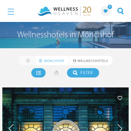
0
Wellnesshotels in Mönchhof
MÖNCHHOF
13
WELLNESSHOTELS
FILTER