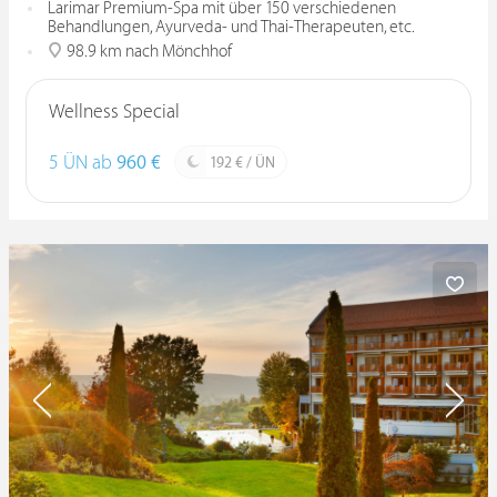
Larimar Premium-Spa mit über 150 verschiedenen
Behandlungen, Ayurveda- und Thai-Therapeuten, etc.
98.9 km nach Mönchhof
Wellness Special
5 ÜN ab
960 €
192 € / ÜN