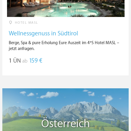
HOTEL MASL
Wellnessgenuss in Südtirol
Berge, Spa & pure Erholung Eure Auszeit im 4*S Hotel MASL –
jetzt anfragen.
1
ÜN
159 €
ab
Österreich