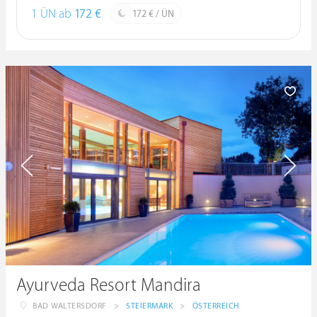
1 ÜN ab
172 €
172 € / ÜN
Ayurveda Resort Mandira
BAD WALTERSDORF
>
STEIERMARK
>
ÖSTERREICH