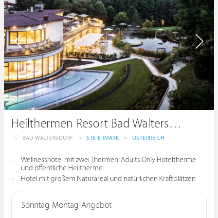
Heilthermen Resort Bad Waltersdorf
BAD WALTERSDORF
>
STEIERMARK
>
ÖSTERREICH
Wellnesshotel mit zwei Thermen: Adults Only Hoteltherme
und öffentliche Heiltherme
Hotel mit großem Naturareal und natürlichen Kraftplätzen
Sonntag-Montag-Angebot