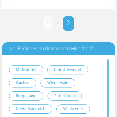
1
2
Regionen im Umkreis von Mönchhof
Mühlviertel
Industrieviertel
Wachau
Wienerwald
Burgenland
Südmähren
Niederösterreich
Waldviertel