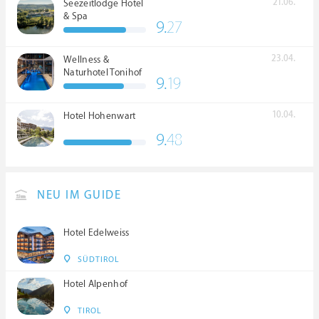
21.06.
Seezeitlodge Hotel
& Spa
9.
27
23.04.
Wellness &
Naturhotel Tonihof
9.
19
****S
10.04.
Hotel Hohenwart
9.
48
NEU IM GUIDE
Hotel Edelweiss
SÜDTIROL
Hotel Alpenhof
TIROL