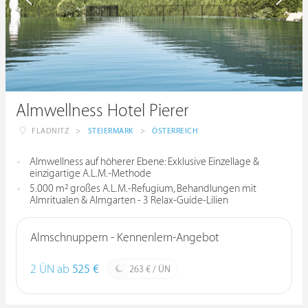
Almwellness Hotel Pierer
FLADNITZ
>
STEIERMARK
>
ÖSTERREICH
Almwellness auf höherer Ebene: Exklusive Einzellage &
einzigartige A.L.M.-Methode
5.000 m² großes A.L.M.-Refugium, Behandlungen mit
Almritualen & Almgarten - 3 Relax-Guide-Lilien
Almschnuppern - Kennenlern-Angebot
2 ÜN ab
525 €
263 € / ÜN