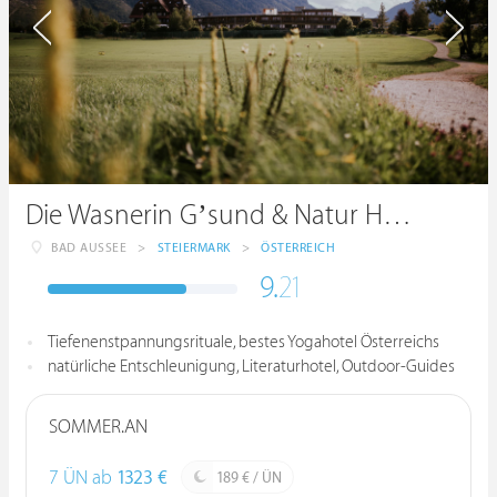
Die Wasnerin G’sund & Natur Hotel
BAD AUSSEE
>
STEIERMARK
>
ÖSTERREICH
9.
21
Tiefenenstpannungsrituale, bestes Yogahotel Österreichs
natürliche Entschleunigung, Literaturhotel, Outdoor-Guides
SOMMER.AN
7 ÜN ab
1323 €
189 € / ÜN