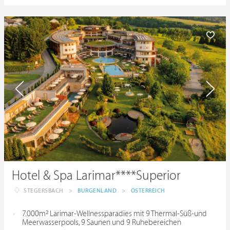
Hotel & Spa Larimar****Superior
STEGERSBACH
>
BURGENLAND
>
ÖSTERREICH
7.000m² Larimar-Wellnessparadies mit 9 Thermal-Süß-und
Meerwasserpools, 9 Saunen und 9 Ruhebereichen