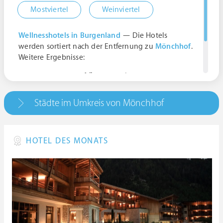
Mostviertel
Weinviertel
Wellnesshotels in Burgenland
— Die Hotels
werden sortiert nach der Entfernung zu
Mönchhof
.
Weitere Ergebnisse:
7123 Mönchhof, Österreich | Burgenland
Mönchhof, Raiffeisenplatz 1, 7123 Mönchhof,
Österreich | Burgenland
Städte im Umkreis von Mönchhof
HOTEL DES MONATS