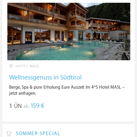
HOTEL MASL
Wellnessgenuss in Südtirol
Berge, Spa & pure Erholung Eure Auszeit im 4*S Hotel MASL –
jetzt anfragen.
1
ÜN
159 €
ab
SOMMER-SPECIAL