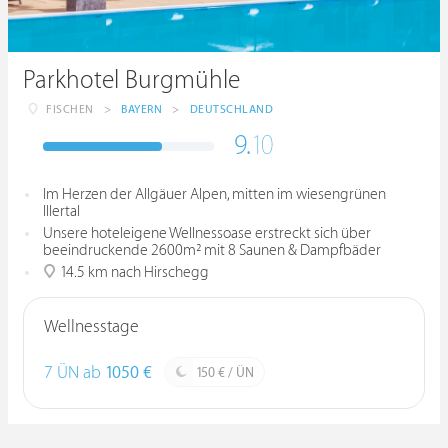
Parkhotel Burgmühle
FISCHEN
>
BAYERN
>
DEUTSCHLAND
9.
10
Im Herzen der Allgäuer Alpen, mitten im wiesengrünen
Illertal
Unsere hoteleigene Wellnessoase erstreckt sich über
beeindruckende 2600m² mit 8 Saunen & Dampfbäder
14.5 km nach Hirschegg
Wellnesstage
7 ÜN ab
1050 €
150 € / ÜN