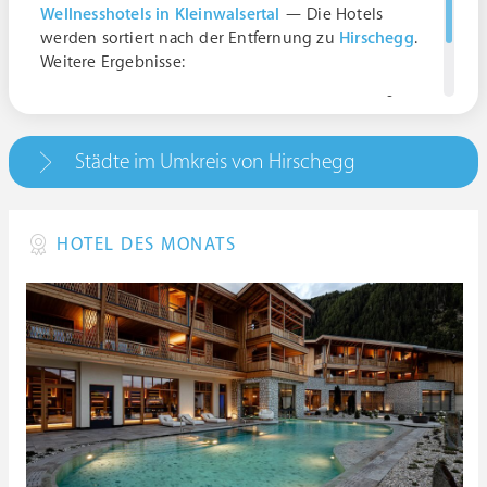
Wellnesshotels in Kleinwalsertal
— Die Hotels
werden sortiert nach der Entfernung zu
Hirschegg
.
Weitere Ergebnisse:
Polizeiinspektion Kleinwalsertal, Walserstraße
26, 6992 Hirschegg, Österreich | Vorarlberg
Städte im Umkreis von Hirschegg
HOTEL DES MONATS