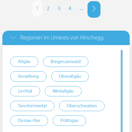
1
2
3
4
...
Regionen im Umkreis von Hirschegg
Allgäu
Bregenzerwald
Vorarlberg
Oberallgäu
Lechtal
Westallgäu
Tannheimertal
Oberschwaben
Donau-Iller
Prättigau