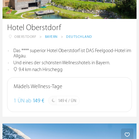
Hotel Oberstdorf
OBERSTDORF
>
BAYERN
>
DEUTSCHLAND
Das **** superior Hotel Oberstdorf ist DAS Feelgood-Hotel im
Allgäu.
Und eines der schönsten Wellnesshotels in Bayern.
9.4 km nach Hirschegg
Mädels Wellness-Tage
1 ÜN ab
149 €
149 € / ÜN