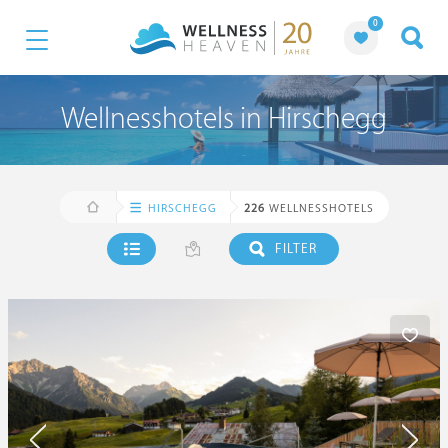
0
Wellnesshotels in Hirschegg
HIRSCHEGG
226
WELLNESSHOTELS
FILTER