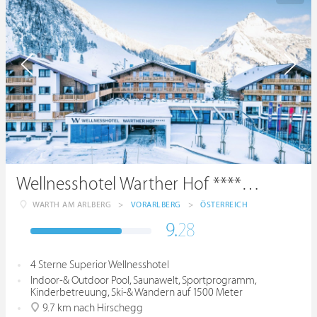
Wellnesshotel Warther Hof ****superior
WARTH AM ARLBERG
>
VORARLBERG
>
ÖSTERREICH
9.
28
4 Sterne Superior Wellnesshotel
Indoor-& Outdoor Pool, Saunawelt, Sportprogramm,
Kinderbetreuung, Ski-& Wandern auf 1500 Meter
9.7 km nach Hirschegg