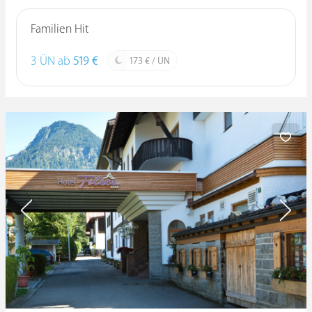
Familien Hit
3 ÜN ab
519 €
173 € / ÜN