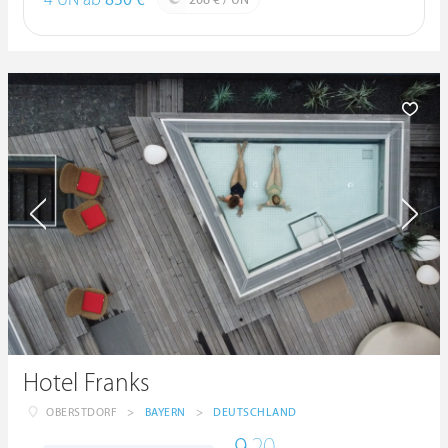
4 ÜN ab
830 €
208 € / ÜN
Hotel Franks
OBERSTDORF
>
BAYERN
>
DEUTSCHLAND