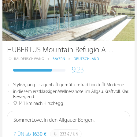
HUBERTUS Mountain Refugio Allgäu
BALDERSCHWANG
>
BAYERN
>
DEUTSCHLAND
9.
23
Stylish, jung – sagenhaft gemütlich: Tradition trifft Moderne
in diesem erstklassigen Wellnesshotel im Allgäu. Kraftvoll. Klar.
Bewegend.
14.1 km nach Hirschegg
SommerLove. In den Allgäuer Bergen.
7 ÜN ab
1630 €
233 € / ÜN