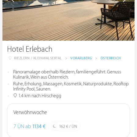
Hotel Erlebach
RIEZLERN / KLEINWALSERTAL
>
VORARLBERG
>
ÖSTERREICH
Panoramalage oberhalb Riezlern, familiengeführt. Genuss
Kulinarik, Wein aus Österreich.
Ruhe, Erholung, Massagen, Kosmetik, Naturprodukte, Rooftop
Infinity Pool, Saunen.
1.4 km nach Hirschegg
Verwöhnwoche
7 ÜN ab
1134 €
162 € / ÜN