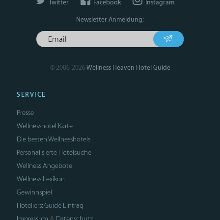
Twitter
Facebook
Instagram
Newsletter Anmeldung:
© 2006-2026
Wellness Heaven Hotel Guide
SERVICE
Presse
Wellnesshotel Karte
Die besten Wellnesshotels
Personalisierte Hotelsuche
Wellness Angebote
Wellness Lexikon
Gewinnspiel
Hoteliers: Guide Eintrag
Impressum
Datenschutz
&