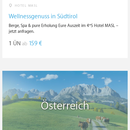
HOTEL MASL
Wellnessgenuss in Südtirol
Berge, Spa & pure Erholung Eure Auszeit im 4*S Hotel MASL –
jetzt anfragen.
1
ÜN
159 €
ab
Österreich