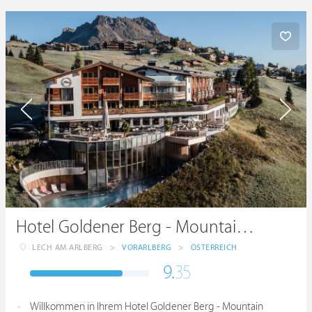
Hotel Goldener Berg - Mountain Selfcare Resort
LECH AM ARLBERG
>
VORARLBERG
>
ÖSTERREICH
9.
35
Willkommen in Ihrem Hotel Goldener Berg - Mountain