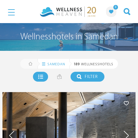
0
Wellnesshotels in Samedan
SAMEDAN
189
WELLNESSHOTELS
FILTER