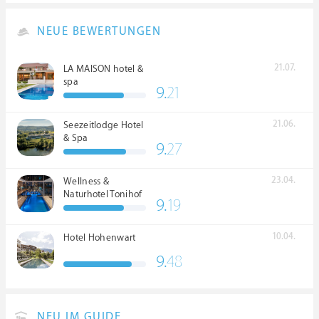
NEUE BEWERTUNGEN
21.07.
LA MAISON hotel &
spa
9.
21
21.06.
Seezeitlodge Hotel
& Spa
9.
27
23.04.
Wellness &
Naturhotel Tonihof
9.
19
****S
10.04.
Hotel Hohenwart
9.
48
NEU IM GUIDE