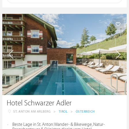
Hotel Schwarzer Adler
ST. ANTON AM ARLBERG
>
TIROL
>
ÖSTERREICH
Beste Lage in St. Anton: Wander- & Bikewege, Natur-