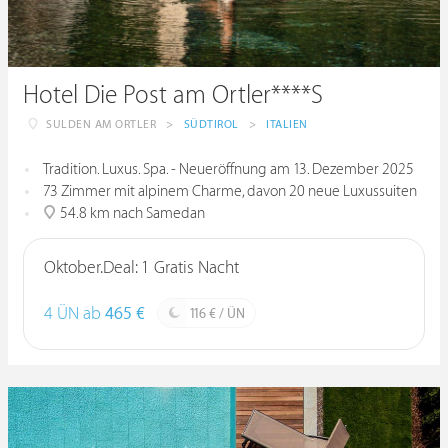
Hotel Die Post am Ortler****S
SULDEN AM ORTLER
>
SÜDTIROL
>
ITALIEN
Tradition. Luxus. Spa. - Neueröffnung am 13. Dezember 2025
73 Zimmer mit alpinem Charme, davon 20 neue Luxussuiten
54.8 km nach Samedan
Oktober.Deal: 1 Gratis Nacht
4 ÜN ab
465 €
116 € / ÜN