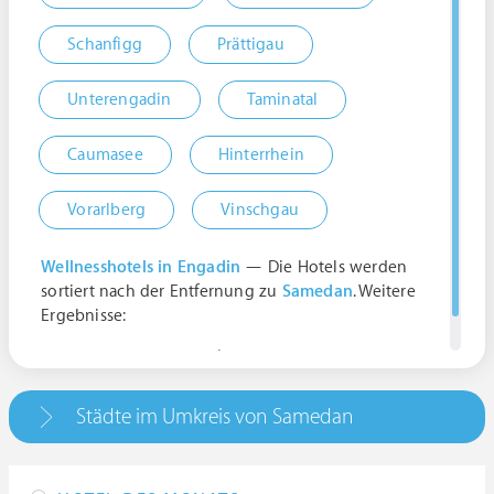
Schanfigg
Prättigau
Unterengadin
Taminatal
Caumasee
Hinterrhein
Vorarlberg
Vinschgau
Wellnesshotels in Engadin
— Die Hotels werden
sortiert nach der Entfernung zu
Samedan
. Weitere
Ergebnisse:
Samedan, Schweiz | Graubünden
Städte im Umkreis von Samedan