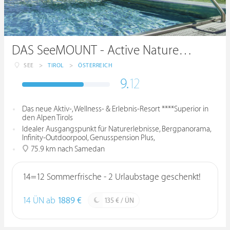
DAS SeeMOUNT - Active Nature Resort
SEE
>
TIROL
>
ÖSTERREICH
9.
12
Das neue Aktiv-, Wellness- & Erlebnis-Resort ****Superior in
den Alpen Tirols
Idealer Ausgangspunkt für Naturerlebnisse, Bergpanorama,
Infinity-Outdoorpool, Genusspension Plus,
75.9 km nach Samedan
14=12 Sommerfrische - 2 Urlaubstage geschenkt!
14 ÜN ab
1889 €
135 € / ÜN