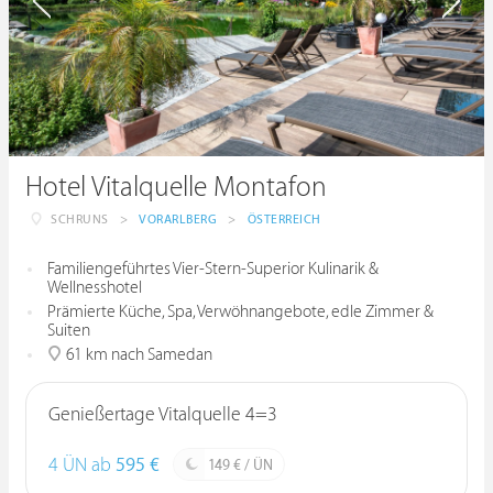
Hotel Vitalquelle Montafon
SCHRUNS
>
VORARLBERG
>
ÖSTERREICH
Familiengeführtes Vier-Stern-Superior Kulinarik &
Wellnesshotel
Prämierte Küche, Spa, Verwöhnangebote, edle Zimmer &
Suiten
61 km nach Samedan
Genießertage Vitalquelle 4=3
4 ÜN ab
595 €
149 € / ÜN