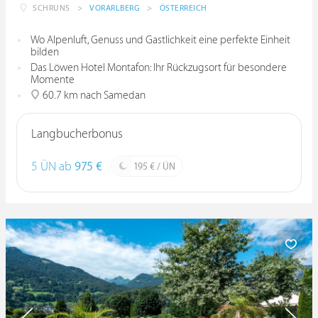
SCHRUNS
>
VORARLBERG
>
ÖSTERREICH
Wo Alpenluft, Genuss und Gastlichkeit eine perfekte Einheit
bilden
Das Löwen Hotel Montafon: Ihr Rückzugsort für besondere
Momente
60.7 km nach Samedan
Langbucherbonus
5 ÜN ab
975 €
195 € / ÜN