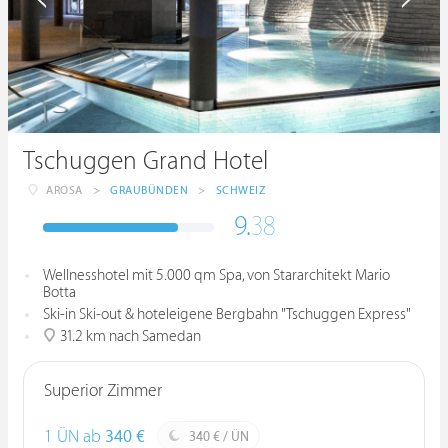
Tschuggen Grand Hotel
AROSA
>
GRAUBÜNDEN
>
SCHWEIZ
9.
38
Wellnesshotel mit 5.000 qm Spa, von Stararchitekt Mario
Botta
Ski-in Ski-out & hoteleigene Bergbahn "Tschuggen Express"
31.2 km nach Samedan
Superior Zimmer
1 ÜN ab
340 €
340 € / ÜN