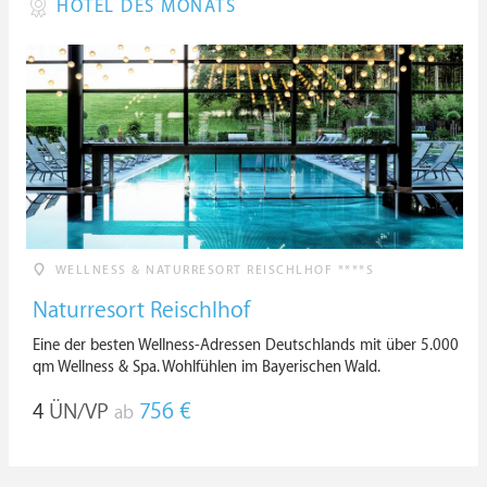
HOTEL DES MONATS
WELLNESS & NATURRESORT REISCHLHOF ****S
Naturresort Reischlhof
Eine der besten Wellness-Adressen Deutschlands mit über 5.000
qm Wellness & Spa. Wohlfühlen im Bayerischen Wald.
4
ÜN/VP
756 €
ab