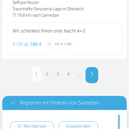
Selfcare Resort
Traumhafte Panorama-Lage in Oberlech
78.8 km nach Samedan
Wir schenken Ihnen eine Nacht 4=3
4 ÜN ab
586 €
147 € / ÜN
1
2
3
4
...
Regionen im Umkreis von Samedan
St. Moritzersee
Graubünden