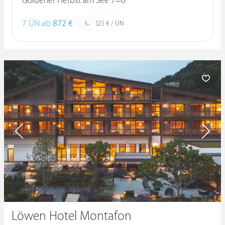
Goldener Herbst am See 7=6
7 ÜN ab
872 €
125 € / ÜN
Löwen Hotel Montafon