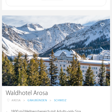
Waldhotel Arosa
AROSA
>
GRAUBÜNDEN
>
SCHWEIZ
1800 m² Wellnessbereich mit Adults-only Spa