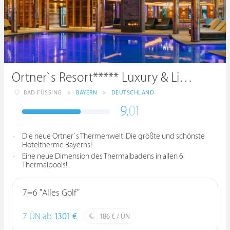
Ortner`s Resort***** Luxury & Lifestyle
BAD FÜSSING
>
BAYERN
>
DEUTSCHLAND
9.
01
Die neue Ortner`s Thermenwelt: Die größte und schönste
Hoteltherme Bayerns!
Eine neue Dimension des Thermalbadens in allen 6
Thermalpools!
7=6 "Alles Golf"
7 ÜN ab
1301 €
186 € / ÜN