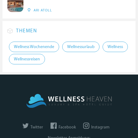
ARI ATOLL
THEMEN
Wellness Wochenende
Wellnessurlaub
Wellness
Wellnessreisen
Twitter
Facebook
Instagram
Newsletter Anmeldung: