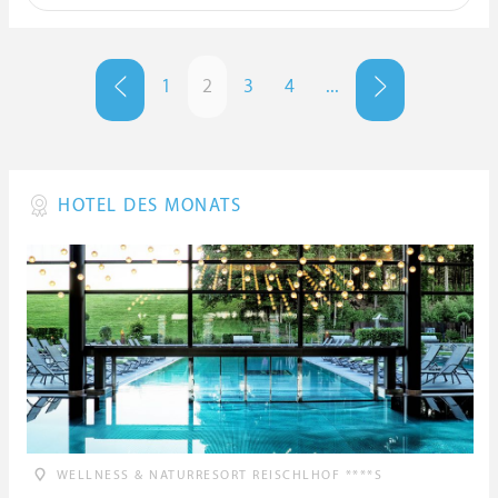
1
2
3
4
...
HOTEL DES MONATS
WELLNESS & NATURRESORT REISCHLHOF ****S