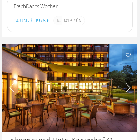
FrechDachs Wochen
14 ÜN ab
1978 €
141 € / ÜN