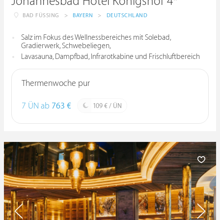
Johannesbad Hotel Königshof 4*
BAD FÜSSING
>
BAYERN
>
DEUTSCHLAND
Salz im Fokus des Wellnessbereiches mit Solebad,
Gradierwerk, Schwebeliegen,
Lavasauna, Dampfbad, Infrarotkabine und Frischluftbereich
Thermenwoche pur
7 ÜN ab
763 €
109 € / ÜN