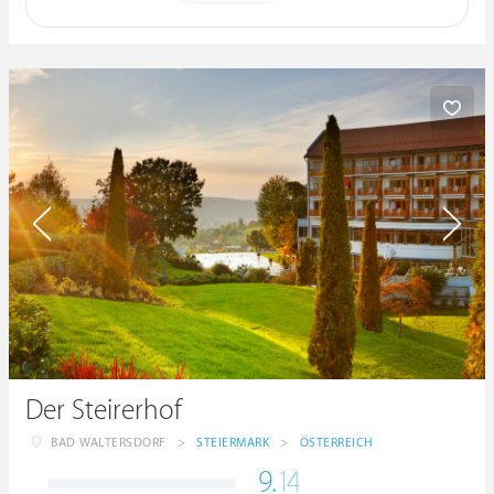
Der Steirerhof
BAD WALTERSDORF
>
STEIERMARK
>
ÖSTERREICH
9.
14