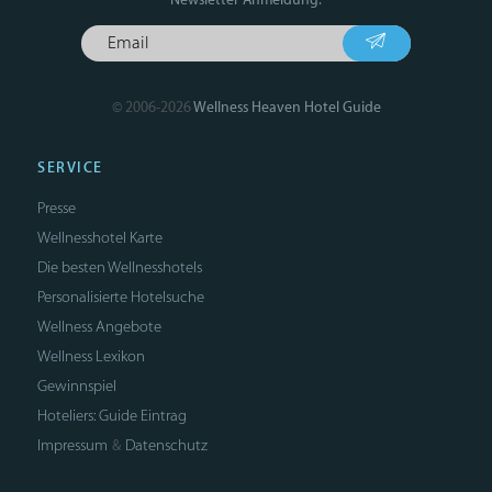
© 2006-2026
Wellness Heaven Hotel Guide
SERVICE
Presse
Wellnesshotel Karte
Die besten Wellnesshotels
Personalisierte Hotelsuche
Wellness Angebote
Wellness Lexikon
Gewinnspiel
Hoteliers: Guide Eintrag
Impressum
Datenschutz
&