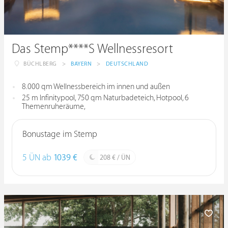
Das Stemp****S Wellnessresort
BÜCHLBERG
>
BAYERN
>
DEUTSCHLAND
8.000 qm Wellnessbereich im innen und außen
25 m Infinitypool, 750 qm Naturbadeteich, Hotpool, 6
Themenruheräume,
Bonustage im Stemp
5 ÜN ab
1039 €
208 € / ÜN