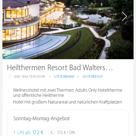
Heilthermen Resort Bad Waltersdorf
BAD WALTERSDORF
>
STEIERMARK
>
ÖSTERREICH
Wellnesshotel mit zwei Thermen: Adults Only Hoteltherme
und öffentliche Heiltherme
Hotel mit großem Naturareal und natürlichen Kraftplätzen
Sonntag-Montag-Angebot
1 ÜN ab
172 €
172 € / ÜN