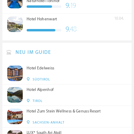
Naturhotel Tonihof
9.
19
****S
10.04.
Hotel Hohenwart
9.
48
NEU IM GUIDE
Hotel Edelweiss
SÜDTIROL
Hotel Alpenhof
TIROL
Hotel Zum Stein Wellness & Genuss Resort
SACHSEN-ANHALT
LUX* South Ari Atoll