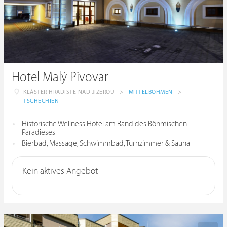
Hotel Malý Pivovar
KLÁSTER HRADISTE NAD JIZEROU
>
MITTELBÖHMEN
>
TSCHECHIEN
Historische Wellness Hotel am Rand des Böhmischen
Paradieses
Bierbad, Massage, Schwimmbad, Turnzimmer & Sauna
Kein aktives Angebot