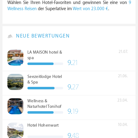
Wählen Sie Ihren Hotel-Favoriten und gewinnen Sie eine von
9
Wellness Reisen
der Superlative im
Wert von 23.000 €
.
NEUE BEWERTUNGEN
21.07.
LA MAISON hotel &
spa
9.
21
21.06.
Seezeitlodge Hotel
& Spa
9.
27
23.04.
Wellness &
Naturhotel Tonihof
9.
19
****S
10.04.
Hotel Hohenwart
9.
48