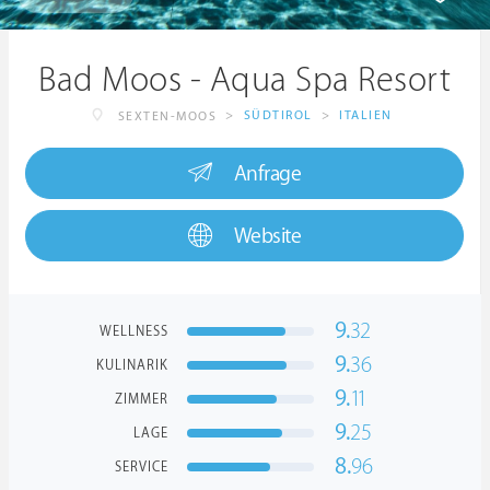
Bad Moos - Aqua Spa Resort
>
SÜDTIROL
>
ITALIEN
SEXTEN-MOOS
Anfrage
Website
9.
32
WELLNESS
9.
36
KULINARIK
9.
11
ZIMMER
9.
25
LAGE
8.
96
SERVICE