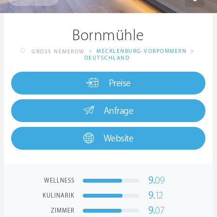
Bornmühle
>
MECKLENBURG-VORPOMMERN
>
GROSS NEMEROW
DEUTSCHLAND
Preise
Anfrage
Website
9.
09
WELLNESS
9.
12
KULINARIK
9.
07
ZIMMER