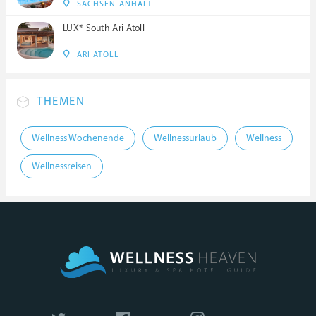
SACHSEN-ANHALT
LUX* South Ari Atoll
ARI ATOLL
THEMEN
Wellness Wochenende
Wellnessurlaub
Wellness
Wellnessreisen