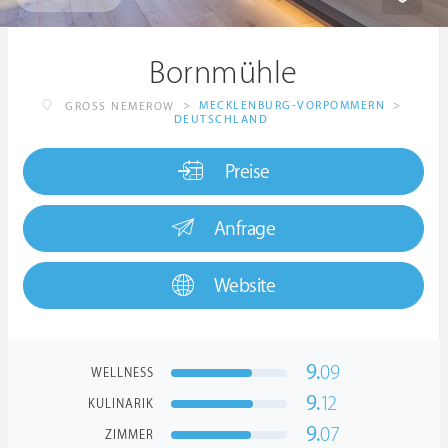
Bornmühle
>
MECKLENBURG-VORPOMMERN
>
GROSS NEMEROW
DEUTSCHLAND
Preise
Anfrage
Website
9.
09
WELLNESS
9.
12
KULINARIK
9.
07
ZIMMER