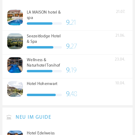
21.07.
LA MAISON hotel &
spa
9.
21
21.06.
Seezeitlodge Hotel
& Spa
9.
27
23.04.
Wellness &
Naturhotel Tonihof
9.
19
****S
10.04.
Hotel Hohenwart
9.
48
NEU IM GUIDE
Hotel Edelweiss