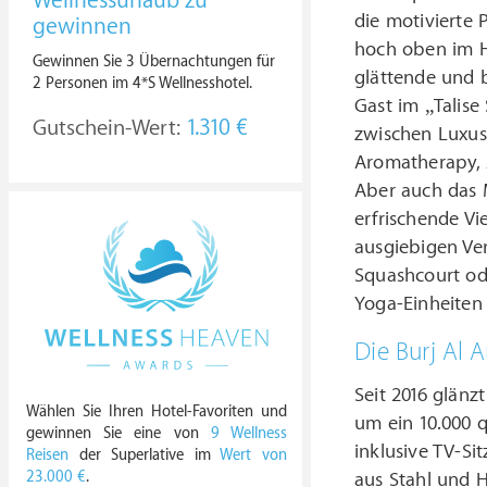
Wellnessurlaub zu
die motivierte 
gewinnen
hoch oben im Hi
Gewinnen Sie 3 Übernachtungen für
glättende und 
2 Personen im 4*S Wellnesshotel.
Gast im „Talise
Gutschein-Wert:
1.310 €
zwischen Luxus
Aromatherapy, 
Aber auch das 
erfrischende Vi
ausgiebigen Ve
Squashcourt od
Yoga-Einheiten 
Die Burj Al 
Seit 2016 glänz
Wählen Sie Ihren Hotel-Favoriten und
um ein 10.000 
gewinnen Sie eine von
9 Wellness
inklusive TV-Si
Reisen
der Superlative im
Wert von
23.000 €
.
aus Stahl und H