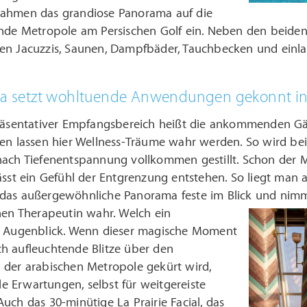
ahmen das grandiose Panorama auf die
ende Metropole am Persischen Golf ein. Neben den beiden
en Jacuzzis, Saunen, Dampfbäder, Tauchbecken und einl
Spa setzt wohltuende Anwendungen gekonnt i
präsentativer Empfangsbereich heißt die ankommenden Gä
nen lassen hier Wellness-Träume wahr werden. So wird be
nach Tiefenentspannung vollkommen gestillt. Schon der
ässt ein Gefühl der Entgrenzung entstehen. So liegt man 
das außergewöhnliche Panorama feste im Blick und nimmt
chen Therapeutin wahr.
Welch ein
r Augenblick. Wenn dieser magische Moment
h aufleuchtende Blitze über den
 der arabischen Metropole gekürt wird,
lle Erwartungen, selbst für weitgereiste
uch das 30-minütige La Prairie Facial, das