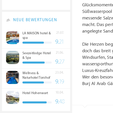
Glücksmomente 
Süßwasserpool 
messende Salzwa
NEUE BEWERTUNGEN
macht. Das perf
angelegte Sand
21.07.
LA MAISON hotel &
spa
9.
21
Die Herzen bege
doch das breit
21.06.
Seezeitlodge Hotel
Windsurfen, St
& Spa
9.
27
wassersporthung
Luxus-Kreuzfahr
23.04.
Wellness &
Wer den besonde
Naturhotel Tonihof
9.
19
****S
Burj Al Arab Gäs
10.04.
Hotel Hohenwart
9.
48