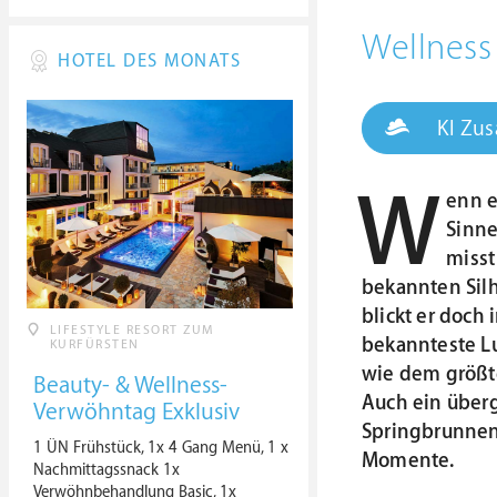
Wellness
HOTEL DES MONATS
KI Zu
W
enn e
Sinne
misst
bekannten Silh
blickt er doch 
LIFESTYLE RESORT ZUM
bekannteste Lu
KURFÜRSTEN
wie dem größt
Beauty- & Wellness-
Auch ein überg
Verwöhntag Exklusiv
Springbrunnen
1 ÜN Frühstück, 1x 4 Gang Menü, 1 x
Momente.
Nachmittagssnack 1x
Verwöhnbehandlung Basic, 1x