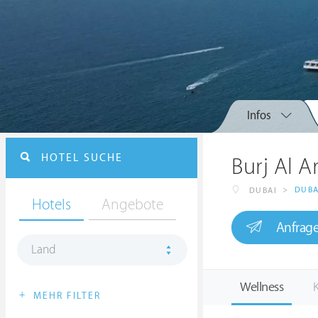
Infos
HOTEL SUCHE
Burj Al 
>
DUBA
DUBAI
Hotels
Angebote
Anfrag
Land
Wellness
K
+
MEHR FILTER