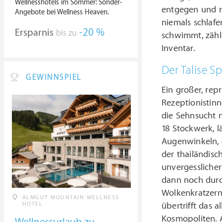
Wellnesshotels im Sommer: Sonder-
entgegen und r
Angebote bei Wellness Heaven.
niemals schlaf
Ersparnis
-20 %
bis zu
schwimmt, zähl
Inventar.
Der Talise 
GEWINNSPIEL
Ein großer, re
Rezeptionistin
die Sehnsucht 
18 Stockwerk, l
Augenwinkeln, 
der thailändis
unvergessliche
dann noch durc
Wolkenkratzern
ALMGUT MOUNTAIN WELLNESS
HOTEL
übertrifft das a
Kosmopoliten. A