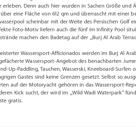
erleben. Denn auch hier wurden in Sachen Größe und Ästh
über eine Fläche von 612 qm und überrascht mit einer 
sserpool scheinbar mit der Weite des Persischen Golf ei
ekte Foto-Motiv liefern auch die fünf im Infinity Pool sit
strände machen den Badetag auf der „Burj Al Arab Terra
isterter Wassersport-Afficionados werden im Burj Al Ara
 gefächerte Wassersport-Angebot des benachbarten Jumei
and-Up-Paddling, Tauchen, Wasserski, Kneeboard-Surfen 
rigen Gastes sind keine Grenzen gesetzt. Selbst so ausg
ten auf der Motoryacht gehören in das Wassersport-Reper
ren Kick sucht, der wird im „Wild Wadi Waterpark“ fündig
te gratis.