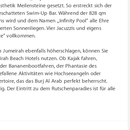
etik Meilensteine gesetzt. So erstreckt sich der
beschatteten Swim-Up Bar. Während der 828 qm
ns wird und dem Namen „Infinity Pool“ alle Ehre
uierten Sonnenliegen. Vier Jacuzzis und eigens
ce“ vollkommen.
b Jumeirah ebenfalls höherschlagen, können Sie
rah Beach Hotels nutzen. Ob Kajak fahren,
oder Bananenbootfahren, der Phantasie des
efallene Aktivitäten wie Hochseeangeln oder
toire, das das Burj Al Arab perfekt beherrscht.
. Der Eintritt zu dem Rutschenparadies ist für alle