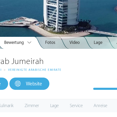
Bewertung
Fotos
Video
Lage
Arab Jumeirah
I
>
VEREINIGTE ARABISCHE EMIRATE
e
Website
ulinarik
Zimmer
Lage
Service
Anreise