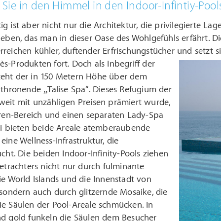
e in den Himmel in den Indoor-Infintiy-Pools
g ist aber nicht nur die Architektur, die privilegierte L
leben, das man in dieser Oase des Wohlgefühls erfährt. D
reichen kühler, duftender Erfrischungstücher und setzt s
ès-Produkten fort.
Doch als Inbegriff der
eht der in 150 Metern Höhe über dem
 thronende „Talise Spa“. Dieses Refugium der
weit mit unzähligen Preisen prämiert wurde,
rren-Bereich und einen separaten Lady-Spa
bei bieten beide Areale atemberaubende
eine Wellness-Infrastruktur, die
ucht. Die beiden Indoor-Infinity-Pools ziehen
Betrachters nicht nur durch fulminante
ie World Islands und die Innenstadt von
 sondern auch durch glitzernde Mosaike, die
ie Säulen der Pool-Areale schmücken. In
nd gold funkeln die Säulen dem Besucher