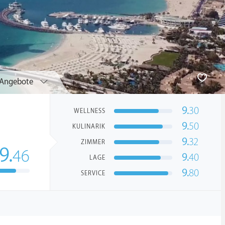
Angebote
9.
30
WELLNESS
9.
50
KULINARIK
9.
32
ZIMMER
9.
46
9.
40
LAGE
9.
80
SERVICE