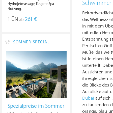
Schwimmen Si
Hydrojetmassage, längere Spa
Nutzung.
Rekordverdächti
1
ÜN
261 €
das Wellness-Er
ab
In mit dem Über
mit edlen Herm
Entspannung st
SOMMER-SPECIAL
Persischen Golf
Muße, das welt
ist in einen He
unterteilt. Da
Aussichten und 
ihresgleichen s
die Blicke des 
Ausblicke auf d
Dubai
auf sich,
zu tausenden d
Spezialpreise im Sommer
orange, blau u