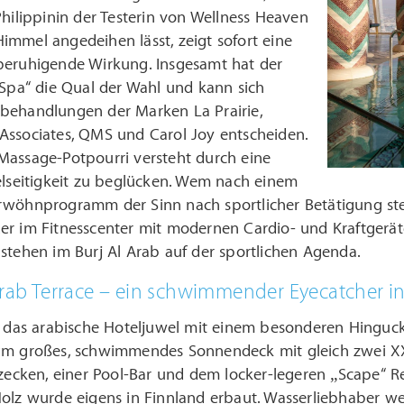
Philippinin der Testerin von Wellness Heaven
mmel angedeihen lässt, zeigt sofort eine
beruhigende Wirkung. Insgesamt hat der
 Spa“ die Qual der Wahl und kann sich
behandlungen der Marken La Prairie,
Associates, QMS und Carol Joy entscheiden.
Massage-Potpourri versteht durch eine
elseitigkeit zu beglücken. Wem nach einem
rwöhnprogramm der Sinn nach sportlicher Betätigung ste
er im Fitnesscenter mit modernen Cardio- und Kraftgerä
stehen im Burj Al Arab auf der sportlichen Agenda.
Arab Terrace – ein schwimmender Eyecatcher in
t das arabische Hoteljuwel mit einem besonderen Hingucker
qm großes, schwimmendes Sonnendeck mit gleich zwei XXL
tzecken, einer Pool-Bar und dem locker-legeren „Scape“ R
olz wurde eigens in Finnland erbaut. Wasserliebhaber we