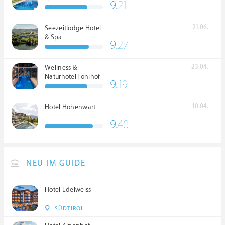
9.
21
21.06.
Seezeitlodge Hotel
& Spa
9.
27
23.04.
Wellness &
Naturhotel Tonihof
9.
19
****S
10.04.
Hotel Hohenwart
9.
48
NEU IM GUIDE
Hotel Edelweiss
SÜDTIROL