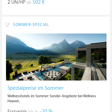
2
ÜN/HP
502 €
ab
SOMMER-SPECIAL
Spezialpreise im Sommer
Wellnesshotels im Sommer: Sonder-Angebote bei Wellness
Heaven.
Ersparnis
-20 %
bis zu