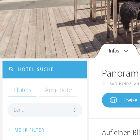
Infos
HOTEL SUCHE
Panoram
BAD HINDELAN
Hotels
Angebote
Preise
Land
+
MEHR FILTER
Auf einen Bl