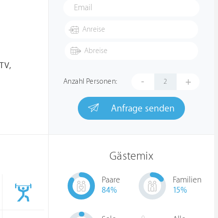
TV,
-
+
Anzahl Personen:
Anfrage senden
Gästemix
Paare
Familien
84
%
15
%