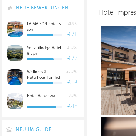
NEUE BEWERTUNGEN
Hotel Impre
21.07.
LA MAISON hotel &
spa
9.
21
21.06.
Seezeitlodge Hotel
& Spa
9.
27
23.04.
Wellness &
Naturhotel Tonihof
9.
19
****S
10.04.
Hotel Hohenwart
9.
48
NEU IM GUIDE