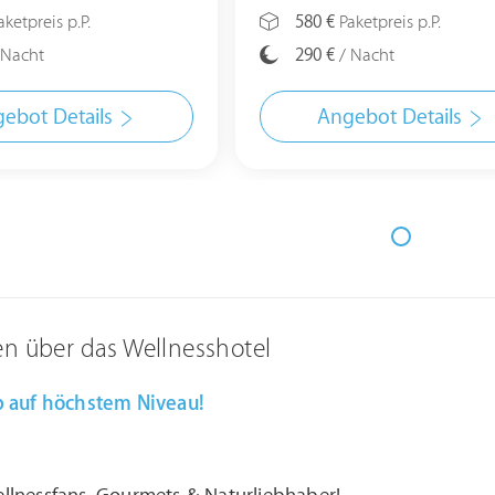
ketpreis p.P.
580 €
Paketpreis p.P.
 Nacht
290 €
/ Nacht
ebot Details
Angebot Details
en über das Wellnesshotel
b
auf höchstem Niveau!