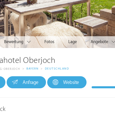
Bewertung
Fotos
Lage
Angebote
ahotel Oberjoch
>
BAYERN
>
DEUTSCHLAND
G-OBERJOCH
Anfrage
Website
ick