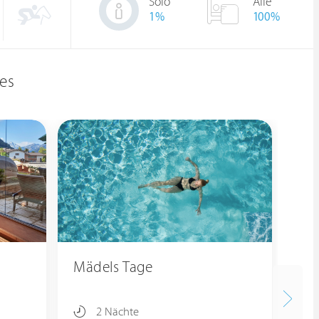
Solo
Alle
1
%
100%
es
Mädels Tage
2 Nächte