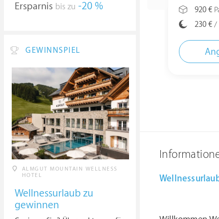
Ersparnis
-20 %
bis zu
920 €
Pa
230 €
/
GEWINNSPIEL
Ang
Information
ALMGUT MOUNTAIN WELLNESS
HOTEL
Wellnessurlau
Wellnessurlaub zu
gewinnen