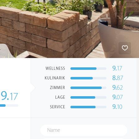
9.
17
WELLNESS
8.
87
KULINARIK
9.
62
ZIMMER
9.
17
9.
07
LAGE
9.
10
SERVICE