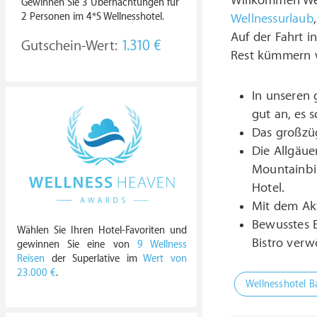
Willkommen Wel
Gewinnen Sie 3 Übernachtungen für
2 Personen im 4*S Wellnesshotel.
Wellnessurlaub
Auf der Fahrt i
Gutschein-Wert:
1.310 €
Rest kümmern w
In unseren 
gut an, es 
Das großzüg
Die Allgäue
Mountainbik
Hotel.
Mit dem Ak
Bewusstes E
Wählen Sie Ihren Hotel-Favoriten und
Bistro verw
gewinnen Sie eine von
9 Wellness
Reisen
der Superlative im
Wert von
23.000 €
.
Wellnesshotel B