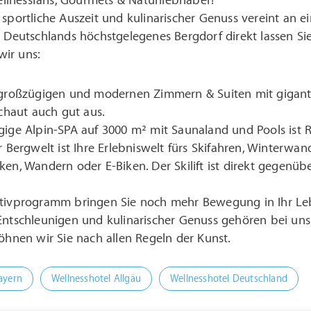
lnessfans, Gourmets & Naturliebhaber!
, sportliche Auszeit und kulinarischer Genuss vereint an
n Deutschlands höchstgelegenes Bergdorf direkt lassen Sie
ir uns:
großzügigen und modernen Zimmern & Suiten mit giganti
schaut auch gut aus.
ige Alpin-SPA auf 3000 m² mit Saunaland und Pools ist R
r Bergwelt ist Ihre Erlebniswelt fürs Skifahren, Winterw
en, Wandern oder E-Biken. Der Skilift ist direkt gegenü
tivprogramm bringen Sie noch mehr Bewegung in Ihr Le
ntschleunigen und kulinarischer Genuss gehören bei uns
öhnen wir Sie nach allen Regeln der Kunst.
ayern
Wellnesshotel Allgäu
Wellnesshotel Deutschland