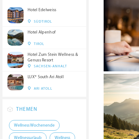
Hotel Edelweiss
SÜDTIROL
Hotel Alpenhof
TIROL
Hotel Zum Stein Wellness &
Genuss Resort
SACHSEN-ANHALT
LUX* South Ari Atoll
ARI ATOLL
THEMEN
Wellness Wochenende
Wellnessurlaub
Wellness