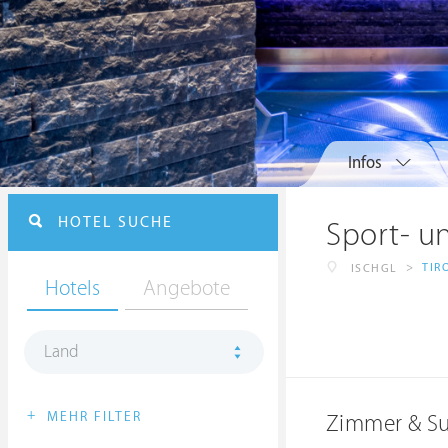
Infos
HOTEL SUCHE
Sport- u
>
TIR
ISCHGL
Hotels
Angebote
Land
+
MEHR FILTER
Zimmer & Su