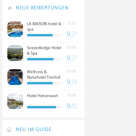
NEUE BEWERTUNGEN
21.07.
LA MAISON hotel &
spa
9.
21
21.06.
Seezeitlodge Hotel
& Spa
9.
27
23.04.
Wellness &
Naturhotel Tonihof
9.
19
****S
10.04.
Hotel Hohenwart
9.
48
NEU IM GUIDE