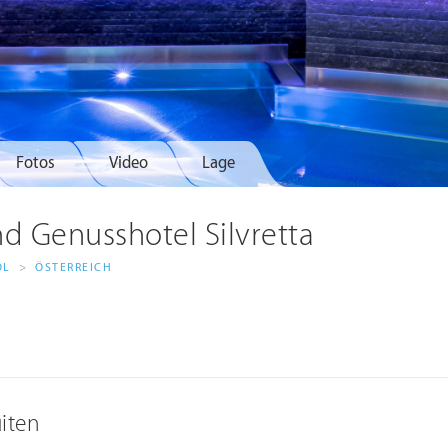
Fotos
Video
Lage
nd Genusshotel Silvretta
OL
>
ÖSTERREICH
iten