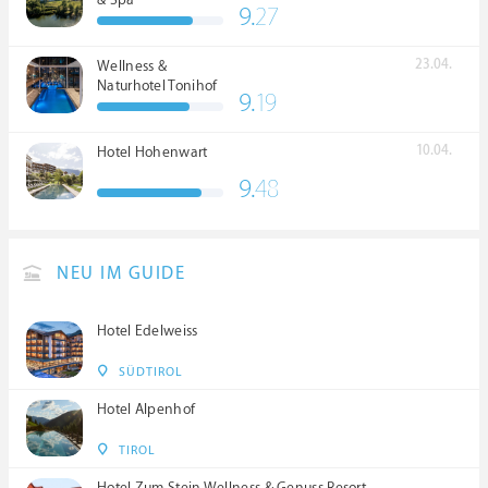
& Spa
9.
27
23.04.
Wellness &
Naturhotel Tonihof
9.
19
****S
10.04.
Hotel Hohenwart
9.
48
NEU IM GUIDE
Hotel Edelweiss
SÜDTIROL
Hotel Alpenhof
TIROL