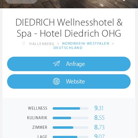
DIEDRICH Wellnesshotel &
Spa - Hotel Diedrich OHG
>
NORDRHEIN-WESTFALEN
>
HALLENBERG
DEUTSCHLAND
Anfrage
Website
9.
31
WELLNESS
8.
55
KULINARIK
8.
73
ZIMMER
9.
07
LAGE