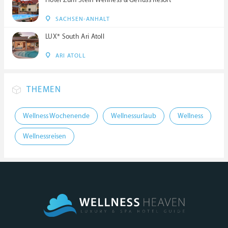
Hotel Zum Stein Wellness & Genuss Resort
SACHSEN-ANHALT
LUX* South Ari Atoll
ARI ATOLL
THEMEN
Wellness Wochenende
Wellnessurlaub
Wellness
Wellnessreisen