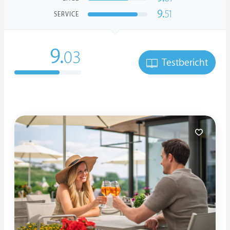
9.
51
SERVICE
9.
03
Testbericht