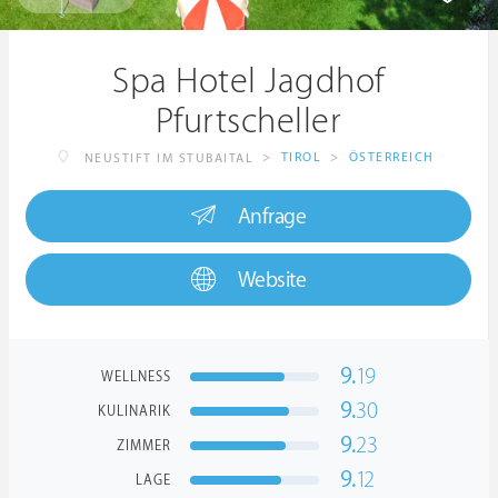
Spa Hotel Jagdhof
Pfurtscheller
>
TIROL
>
ÖSTERREICH
NEUSTIFT IM STUBAITAL
Anfrage
Website
9.
19
WELLNESS
9.
30
KULINARIK
9.
23
ZIMMER
9.
12
LAGE