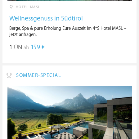
HOTEL MASL
Wellnessgenuss in Südtirol
Berge, Spa & pure Erholung Eure Auszeit im 4*S Hotel MASL –
jetzt anfragen.
1
ÜN
159 €
ab
SOMMER-SPECIAL