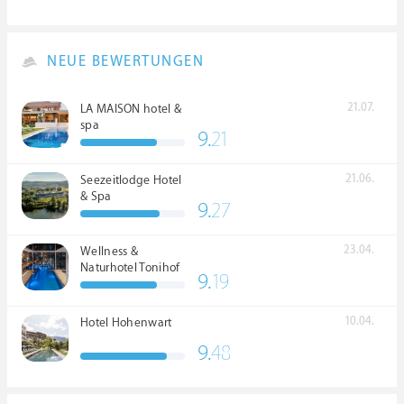
NEUE BEWERTUNGEN
21.07.
LA MAISON hotel &
spa
9.
21
21.06.
Seezeitlodge Hotel
& Spa
9.
27
23.04.
Wellness &
Naturhotel Tonihof
9.
19
****S
10.04.
Hotel Hohenwart
9.
48